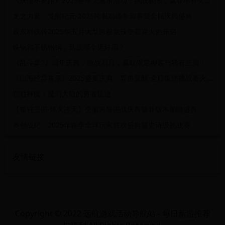
《妖怪不要跑》2025春季大逃杀活动：挑战极限，赢取稀有奖励！
龙之力量：觉醒纪元·2025跨服巅峰争霸赛暨全服庆典盛典
辰东群侠传2025年五月大型跨服竞技争霸赛火热开启
铁锅和不锈钢锅，到底哪个更好用？
《乱斗堂2》周年庆典：激战四月，赢取限定神装与稀有坐骑！
《山海经异兽录》2025盛夏庆典：异兽觉醒·全服集结挑战赛火热开启！
啪啪神魔：魔幻大陆的勇者征途
【狐狸三国·烽火连天】全服跨服国战庆典暨新版本前瞻盛典
奥创战纪：2025年春季全球玩家狂欢盛典暨史诗级挑战赛
友情链接
Copyright © 2022 远航游戏活动导航站 - 每日新游推荐