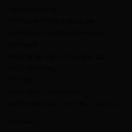
特性不可以是锐利目光
因为当该特性的宝可梦配置在队伍首位时，
出现等级更低的野生宝可梦机率降为原来的50%。
借助需要遗传
向尾喵 / 魅力喵 / 东施喵 / 扒手猫 / 酷豹 / 图图犬
都可以给狃拉做借助遗传。
不可以进化
进化成玛狃拉后，特性变为压迫感。
压迫感出场会有特性提示，显然降低了捕捉百变的效
率。
关于精神利刃