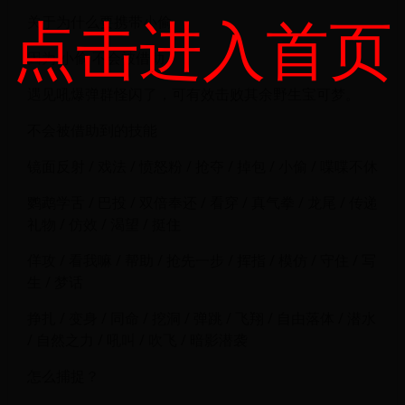
点击进入首页
关于为什么要携带小偷
因为 小偷 不会被借助
遇见吼爆弹群怪闪了，可有效击败其余野生宝可梦。
不会被借助到的技能
镜面反射 / 戏法 / 愤怒粉 / 抢夺 / 掉包 / 小偷 / 喋喋不休
鹦鹉学舌 / 巴投 / 双倍奉还 / 看穿 / 真气拳 / 龙尾 / 传递
礼物 / 仿效 / 渴望 / 挺住
佯攻 / 看我嘛 / 帮助 / 抢先一步 / 挥指 / 模仿 / 守住 / 写
生 / 梦话
挣扎 / 变身 / 同命 / 挖洞 / 弹跳 / 飞翔 / 自由落体 / 潜水
/ 自然之力 / 吼叫 / 吹飞 / 暗影潜袭
怎么捕捉？