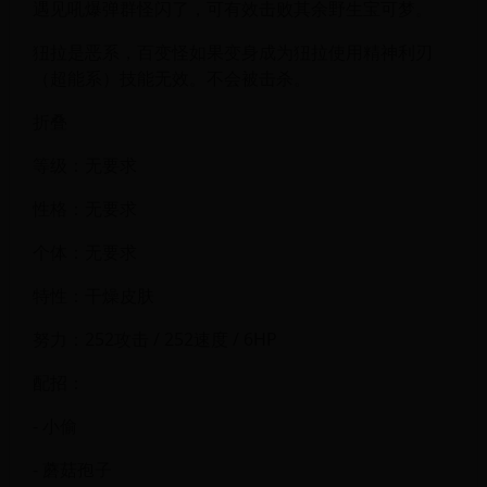
遇见吼爆弹群怪闪了，可有效击败其余野生宝可梦。
狃拉是恶系，百变怪如果变身成为狃拉使用精神利刃
（超能系）技能无效。不会被击杀。
折叠
等级：无要求
性格：无要求
个体：无要求
特性：干燥皮肤
努力：252攻击 / 252速度 / 6HP
配招：
- 小偷
- 蘑菇孢子