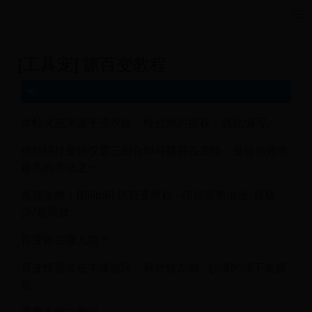
远航游戏活动导航站 - 每日新游推荐与福利
[工具宠] 抓百变教程
本帖灵感来源于洗衣姬，经过他的授权，就此编写。
借助狃拉最快仅需三回合即可捕获百变怪，是目前效率
最高的方法之一。
视频攻略：[Bilibili] 抓百变教程 - 狃拉强势出击, 练级
少/超高效
百变怪在哪儿抓？
百变怪通常在丰缘地区，秋叶镇左侧 - 沙漠的地下道捕
捉。
需要丰缘二周目。