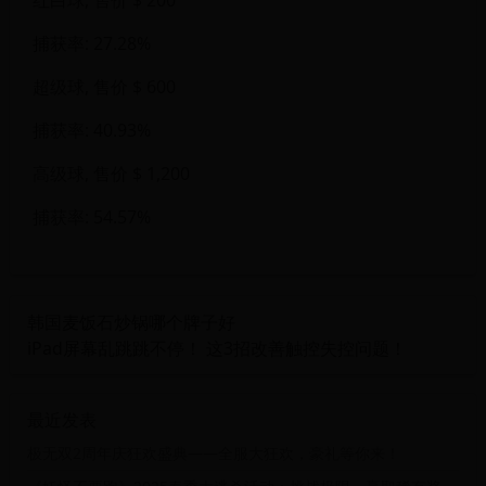
捕获率: 27.28%
超级球, 售价 $ 600
捕获率: 40.93%
高级球, 售价 $ 1,200
捕获率: 54.57%
韩国麦饭石炒锅哪个牌子好
iPad屏幕乱跳跳不停！ 这3招改善触控失控问题！
最近发表
极无双2周年庆狂欢盛典——全服大狂欢，豪礼等你来！