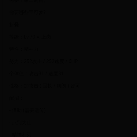
需要哪些宝可梦?
折叠
等级：Lv.70 可上岗
特性：精神力
努力：252攻击 / 252速度 / 6HP
个体值：攻击31 / 速度31
性格：加攻击 ( 固执 / 爽朗 ) 皆可
配招：
- 借助 (需要遗传)
- 点到为止
- 精神利刃