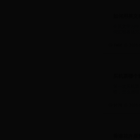
如何用英文
在英文学习中
词汇和表达方
7460
2026-0
买机票哪个
第一次买机票
唠，怎么选软
9178
2026-0
香港花卉展覽