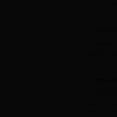
2592
2026-0
“懒人鱼缸”
男人从青年到
最近正好搬新
3113
2026-0
饥荒怎么获
鲸鱼是饥荒海
有什么用，要如
5297
2026-0