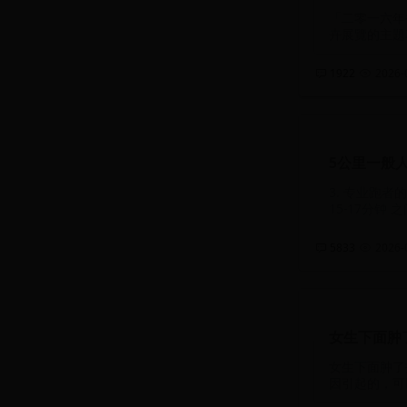
「二零一六年
卉展覽的主題
1922
2026-0
5公里一般
3. 专业跑
15-17分钟
5833
2026-0
女生下面肿
女生下面肿了
因引起的，可