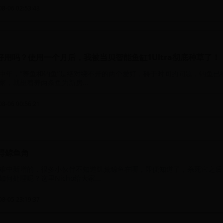
8-06 02:53:43
好用吗？使用一个月后，我被当贝智能鱼缸1Ultra彻底种草了！
中年，“养鱼和钓鱼”是绝对绕不开的两个爱好，碍于时间的问题，钓鱼已
家，就想着养两条鱼为新房...
8-06 00:56:21
得鲸鱼角
难中新增的，很多小伙伴不知道饥荒鲸鱼在哪，即便知道了，杀死它之后
何处理呢？这里Nicho给大家...
8-05 23:19:37