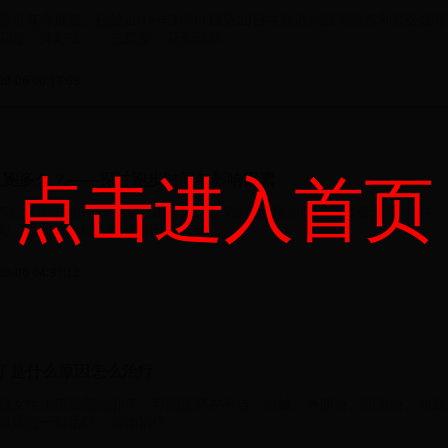
香港花卉展覽」已於2016年3月11日至20日在香港銅鑼灣維多利亞公園舉
花是「洋彩雀」，主題是「花薈藝萃...
8-06 06:17:03
点击进入首页
人跑多久？——探讨跑步时间与影响因素
者的5公里跑步时间 对于专业跑者来说，5公里的跑步时间通常低于 20分钟
 之间。职业马拉松选手或者田径运动...
8-06 04:31:12
了是什么原因怎么治疗
指女生生殖器部位肿了，可能是穿衣不当、过敏、外阴炎、阴道炎、前庭
以通过一般治疗、药物治疗、...