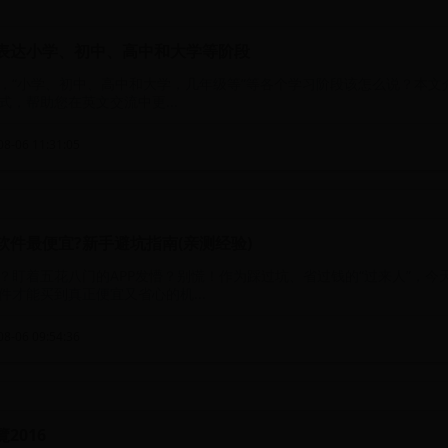
表达小学、初中、高中和大学等阶段
，“小学、初中、高中和大学，几年级等”等各个学习阶段该怎么说？本文
式，帮助您在英文交流中更...
8-06 11:31:05
软件最便宜?新手避坑指南(亲测经验)
？盯着五花八门的APP发懵？别慌！作为踩过坑、省过钱的“过来人”，今
件才能买到真正便宜又省心的机...
8-06 09:54:36
2016