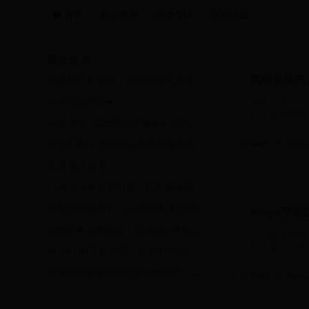
首页
新游推荐
活动专区
玩家论坛
远航游戏活动导航站 - 每日新游推荐与福利
最近发表
鸣潮兑换码 
爱思助手安全吗？2026年隐私与安全性深度分析
如何缩放网页➡️
鸣潮兑换码 202
月有效的鸣潮
Real Rts: 2025星际征服者全球挑战赛暨十周年庆典特别联动盛典
华为手机/平板如何连接电脑端华为手机助手
9405
2026-0
查找 BLE 设备
51岁李冰冰衰老明显，取出假体融掉了玻尿酸，选择自然老去
家用空调选哪个？2026年最佳空调排行榜及选购指南
maya平滑
旅游必备美食指南，你的旅行伴侣，从舌尖到心间
平滑曲面网格
列选项之一来打开
华为A199手机评测（华为A199性能、拍照、续航等方面的详细测评）
资深卤菜店老板总结的卤水制作八大细节，全是实践中积累的宝贵经验！
5192
2026-0