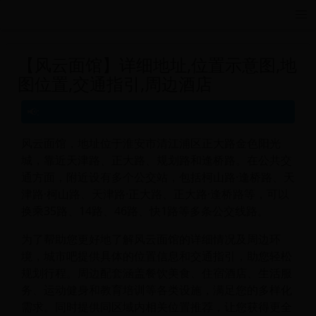
远航游戏活动导航站 - 每日新游推荐与福利
【风云面馆】详细地址,位置示意图,地
图位置,交通指引,周边酒店
风云面馆，地址位于淮安市清江浦区正大路金色阳光
城，靠近天津路、正大路、规划路和逢桥路。在公共交
通方面，附近设有多个公交站，包括柯山路·逢桥路、天
津路·柯山路、天津路·正大路、正大路·逢桥路等，可以
换乘35路、14路、46路、快1路等多条公交线路。
为了帮助您更好地了解风云面馆的详细情况及周边环
境，城市吧提供具体的位置信息和交通指引，助您轻松
规划行程。周边配套涵盖餐饮美食、住宿酒店、生活服
务、运动健身和教育培训等各类设施，满足您的多样化
需求。同时提供同区域内相关位置推荐，让您获得更全