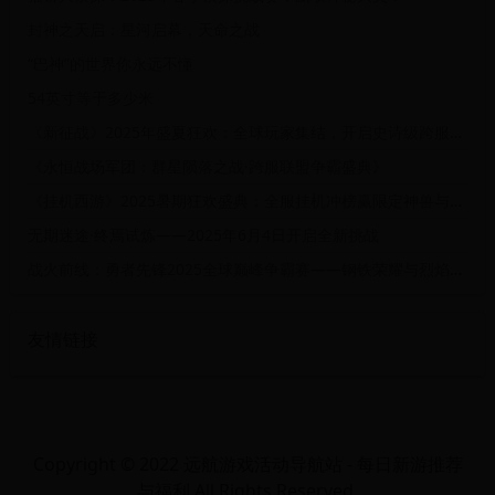
封神之天启：星河启幕，天命之战
“巴神”的世界你永远不懂
54英寸等于多少米
《新征战》2025年盛夏狂欢：全球玩家集结，开启史诗级跨服争霸赛！
《永恒战场军团：群星陨落之战·跨服联盟争霸盛典》
《挂机西游》2025暑期狂欢盛典：全服挂机冲榜赢限定神兽与十万仙玉大奖
无期迷途·终焉试炼——2025年6月4日开启全新挑战
战火前线：勇者先锋2025全球巅峰争霸赛——钢铁荣耀与烈焰征途特别行动
友情链接
Copyright © 2022 远航游戏活动导航站 - 每日新游推荐
与福利 All Rights Reserved.