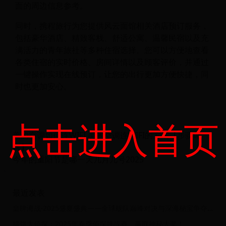
面的周边信息参考。
同时，携程旅行为您提供风云面馆相关酒店预订服务，
包括豪华酒店、精致客栈、舒适公寓、温馨民宿以及充
满活力的青年旅社等多种住宿选择。您可以方便地查看
各类住宿的实时价格、房间详情以及顾客评价，并通过
一键操作实现在线预订，让您的出行更加方便快捷，同
时也更加安心。
点击进入首页
美的空调如何连WIFI 美的空调连WIFI的方法【步骤详
解】
今年的重阳节是哪一天几月几号2025
最近发表
皇牌海战·2025盛夏盛典——全球舰队巅峰对决与深海秘宝争夺战
猫饼大侦探：2025年春季侦探挑战赛，赢取神秘大奖！