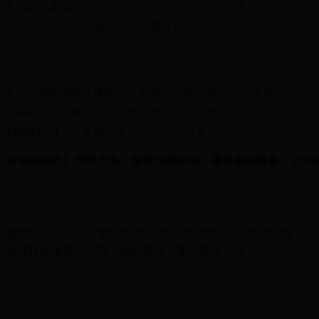
骑：如“仙鹤坐骑”、“青龙坐骑”等，助你驰骋仙界。
币：可用于在限时商城中购买珍稀道具。
项
期间，请确保网络连接稳定，避免因掉线而影响活动体验。
奖励将在活动结束后通过邮件发放，请注意查收。
最终解释权归《百炼成仙贰》运营团队所有。
《百炼成仙贰》周年庆典，探索仙缘秘境，赢取极品装备，成为
裂隙守卫战——全服集结·限定皮肤·史诗级BOSS挑战庆典
26日全球捉迷藏变异大赛：挑战极限，赢取神秘大奖！