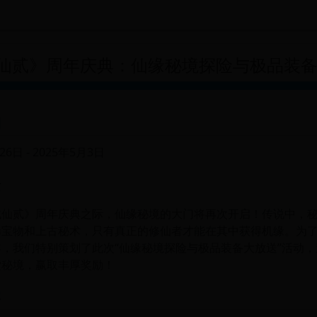
仙贰》周年庆典：仙缘秘境探险与极品装
间
26日 - 2025年5月3日
景
成仙贰》周年庆典之际，仙缘秘境的大门将再次开启！传说中，
稀宝物和上古秘术，只有真正的修仙者才能在其中获得机缘。为
，我们特别策划了此次“仙缘秘境探险与极品装备大放送”活动
索秘境，赢取丰厚奖励！
容