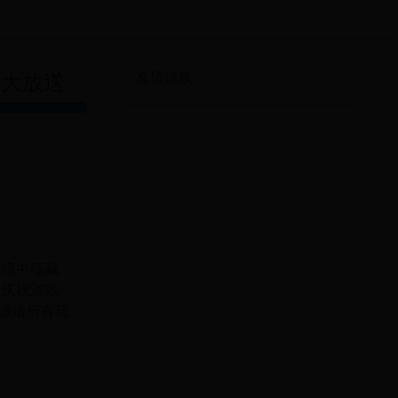
备大放送
友情链接
秘境中蕴藏
了庆祝游戏
，邀请所有玩