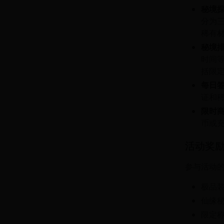
秘境
分为三
稀有
秘境
时间等
括限
每日
证和
限时
币或
活动奖
参与活动
极品
仙缘
限定称