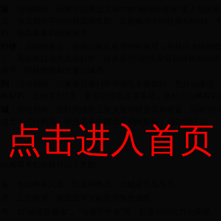
探险
：活动期间，玩家可以通过主城中的“秘境传送阵”进入仙缘
层，每层都有不同的挑战和奖励。击败秘境中的怪物和Boss，
材料、极品装备和仙缘秘术。
排行榜
：活动结束后，根据玩家在秘境中的表现（包括击杀怪物
），系统将自动生成排行榜。排名前100的玩家将获得额外的珍
定称号、特殊坐骑和大量仙缘币。
签到
：活动期间，玩家每日签到即可领取丰厚奖励，包括仙缘币
稀有材料。连续签到7天，更可获得极品装备箱，随机开出稀有装
商城
：活动期间，限时商城将上架大量珍稀道具和装备，玩家可
点击进入首页
充值元宝进行购买。部分道具仅限活动期间购买，切勿错过！
励
的玩家将有机会获得以下奖励：
装备：包括稀有武器、防具和饰品，大幅提升战斗力！
秘术：上古秘术，修炼后可大幅提升角色属性。
号：如“秘境征服者”、“仙缘守护者”等，彰显你的实力与荣耀。