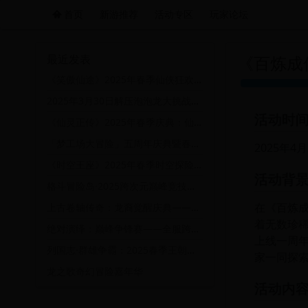
首页
新游推荐
活动专区
玩家论坛
远航游戏活动导航站 - 每日新游推荐与福利
最近发表
《百炼成
《笑傲仙途》2025年春季仙侠狂欢盛典：仙缘奇遇，笑傲三界
2025年3月30日解压泡泡龙大挑战：释放压力，赢取惊喜大奖！
活动时
《仙灵正传》2025年春季庆典：仙灵觉醒·秘境探险大挑战
「梦工场大冒险」五周年庆典暨春季幻想季——跨越时空的创意挑战赛
2025年4月
《时空王座》2025年春季时空探险活动：穿越时空，争夺王座！
活动背
格斗冒险岛·2025跨次元巅峰竞技盛典——时空裂隙下的勇者试炼
在《百炼
上古卷轴传奇：龙裔觉醒庆典——跨越时空的史诗之战与2025春季限定盛典
着无数珍
绝对演绎：巅峰争锋赛——全服跨服演技对决&限定剧情解锁盛典
上线一周年
列国志·群雄争霸：2025春季王朝崛起盛典暨跨服联盟巅峰对决
家一同探
龙之歌奇幻冒险嘉年华
活动内