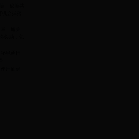
秘境。秘境共
有机会掉落
数量、通关
稀奖励，包
、秘境通行
备！
以使用仙缘