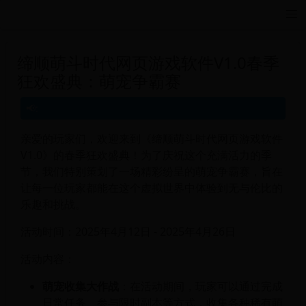
远航游戏活动导航站 - 每日新游推荐与福利
缔顺萌斗时代网页游戏软件V1.0春季
狂欢盛典：萌宠争霸赛
亲爱的玩家们，欢迎来到《缔顺萌斗时代网页游戏软件
V1.0》的春季狂欢盛典！为了庆祝这个充满活力的季
节，我们特别策划了一场精彩纷呈的萌宠争霸赛，旨在
让每一位玩家都能在这个虚拟世界中体验到无与伦比的
乐趣和挑战。
活动时间：2025年4月12日 - 2025年4月26日
活动内容：
萌宠收集大作战
：在活动期间，玩家可以通过完成
日常任务、参与限时副本等方式，收集各种稀有萌