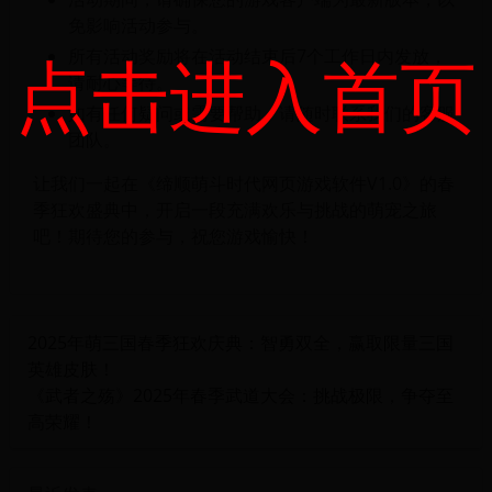
免影响活动参与。
点击进入首页
所有活动奖励将在活动结束后7个工作日内发放，
请耐心等待。
如有任何疑问或需要帮助，请随时联系我们的客服
团队。
让我们一起在《缔顺萌斗时代网页游戏软件V1.0》的春
季狂欢盛典中，开启一段充满欢乐与挑战的萌宠之旅
吧！期待您的参与，祝您游戏愉快！
2025年萌三国春季狂欢庆典：智勇双全，赢取限量三国
英雄皮肤！
《武者之殇》2025年春季武道大会：挑战极限，争夺至
高荣耀！