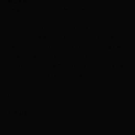
最近发表
织梦冒险团2025春季大冒险：梦境编织者的荣耀之战
锵锵大作战：英雄集结，谁能成为最后的胜利者？
义战龙城：龙魂觉醒·跨服争霸赛暨五周年庆典盛典
2025年喵喵行动春季大作战：萌宠冒险与惊喜奖励等你来挑战！
动物派对Party Animals：2025春季狂欢节盛大开启，赢取稀有皮肤与豪华大礼！
时空末路：穿越时空的终极挑战，2025年3月29日盛大开启！
我的放置MUD：2025年春季超值放置狂欢节，挑战极限赢取稀有道具！
《斗破封天》周年庆典：勇闯封天塔，赢取绝世神兵！
荣耀之巅2025春季巅峰对决大型跨服竞技盛典
精灵究极进化：2025年4月4日开启的全球进化狂欢盛典
友情链接