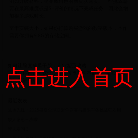
例如升级材料，物品或角色的新皮肤选项。一些挑战需
要在最高难度或是S+评价的情况下完成任务，因此会增
加很多游戏时长。
至于安装大小，如果你打算购买游戏的数字版本，本作
需要你拥有9.8G的存储空间。
点击进入首页
如何让脸变成瓜子脸：专业塑形攻略
货拉拉秒抢订单软件，货拉拉抢单脚本插件，货拉拉接
单神器最新版
最近发表
战地先锋：2025盛夏全球联盟争霸赛与极限军备挑战狂欢周
鲛人崽崽三岁啦
新人发问 3