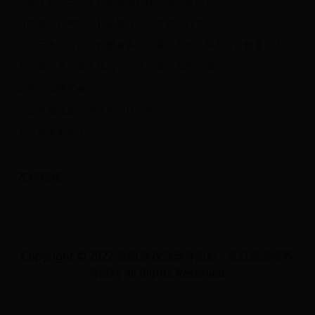
三星手机与华为手机的全面对比：哪个更适合你？
【呼我出行网约车】品牌介绍→呼我出行专车
二战日本慰安妇工作量有多大？昼夜无休，每天接待数量令人震惊
新忍者世界忍者大挑战：全球忍者生存挑战赛
如何缩放网页➡️
一起来看流星雨的学校叫什么名字
​方舟雷龙教学！
友情链接
Copyright © 2022 远航游戏活动导航站 - 每日新游推荐
与福利 All Rights Reserved.