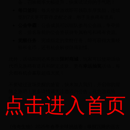
备，召唤概率大幅提升，快来试试你的手气吧！
每日签到
：每天登录游戏即可领取丰厚奖励，连续
签到7天更可获得
觉醒之魂
，用于兑换稀有道具。
公会争霸
：公会成员可以组队参与公会战，争夺排
名，排名靠前的公会将获得专属称号和稀有资源。
觉醒任务
：完成指定的觉醒任务，即可获得大量经
验和金币，还有机会解锁隐藏剧情。
此外，活动期间还将推出
限时商城
，玩家可以使用活动
代币兑换稀有道具和限定皮肤。更有
幸运抽奖
活动，每
天都有机会赢取超值大奖！
不要错过这场觉醒的盛宴，快来加入我们，开启你的冒
险之旅吧！更多详情请关注游戏内公告，祝您游戏愉
点击进入首页
快！
《传奇生物》2025年春季全球挑战赛：唤醒沉睡的远古