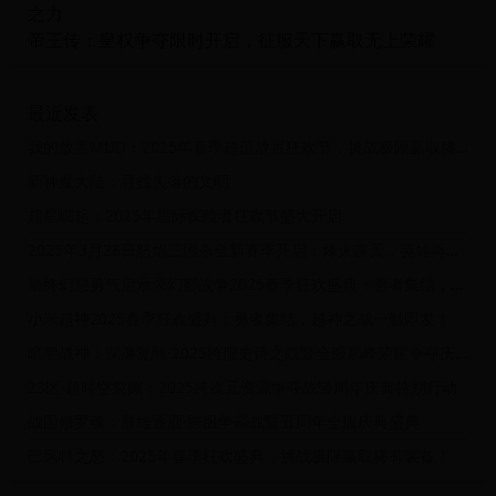
之力
帝王传：皇权争夺限时开启，征服天下赢取无上荣耀
最近发表
我的放置MUD：2025年春季超值放置狂欢节，挑战极限赢取稀有道具！
新神魔大陆：寻找失落的文明
超星崛起：2025年星际探险者狂欢节盛大开启
2025年3月28日怒焰三国杀全新赛季开启：烽火连天，英雄再临！
最终幻想勇气启示录幻影战争2025春季狂欢盛典：勇者集结，幻影之战
小米超神2025春季狂欢盛典：勇者集结，超神之战一触即发！
暗黑战神：深渊觉醒·2025跨服史诗之战暨全服巅峰荣耀争夺庆典
23区·超时空裂隙：2025跨次元资源争夺战暨周年庆典特别行动
战国修罗魂：群雄逐鹿·跨服争霸战暨五周年全服庆典盛典
巴风特之怒：2025年春季狂欢盛典，挑战极限赢取稀有装备！