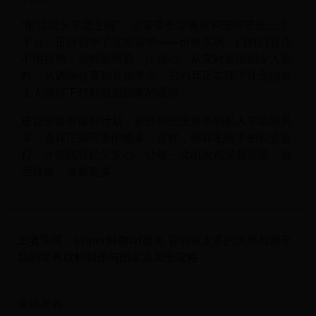
“配货回头车货主端”、运妥妥长途搬家和宠嗒嗒这三个
平台，正好切中了这些需求——价格实惠，门对门直达
不用折腾，全程能照看、少担心。从实时监控到专人照
料，从透明收费到资质齐全，它们真正实现了让宠物在
主人陪伴下舒舒服服回家的愿望。
建议你提前做好计划，避开那些没资质的私人车或顺风
车，选择正规可靠的服务。这样，你和毛孩子的长途旅
行，才能既轻松又安心，让每一次出发都满载温暖。返
回搜狐，查看更多
王者荣耀：sviper解散wf改名 背后有太多的无奈与艰辛
我的世界旗帜制作与图案添加全攻略
最近发表