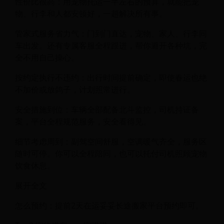
性价比很高：用宠物托运一半左右的预算，就能把宠
物、行李和人都安顿好，一趟解决所有事。
管家式服务省力气：门到门直达，宠物、家人、行李同
车出发。还有专属客服全程跟进，帮你避开各种坑，完
全不用自己操心。
按约定执行不违约：出行时间提前确定，即使春运也绝
不加价或放鸽子，计划照常进行。
安全措施到位：车辆全部配备北斗监控，司机持证备
案，平台全程规范服务，安全看得见。
细节考虑周到：副驾空间舒服，空调暖气齐全，服务区
随时可停。你可以全程陪同，也可以托付司机照顾宠物
饮食休息。
展开全文
怎么预约：提前2天在运妥妥长途搬家平台预约即可。