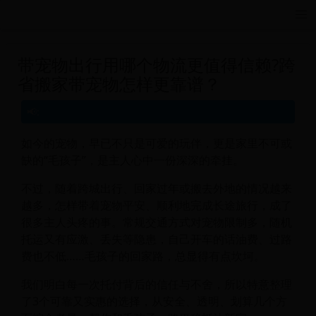
远航游戏活动导航站 - 每日新游推荐与福利
带宠物出行用哪个物流更值得信赖?跨
省搬家带宠物怎样更靠谱？
如今的宠物，早已不只是可爱的玩伴，更是家里不可或
缺的“毛孩子”，是主人心中一份深深的牵挂。
不过，随着跨城出行、回家过年或搬去外地的情况越来
越多，怎样带着宠物平安、顺利地完成长途旅行，成了
很多主人头疼的事。常规交通方式对宠物限制多，随机
托运又有应激、丢失等隐患，自己开车的话油费、过路
费也不低……毛孩子的回家路，总显得有点坎坷。
我们明白每一次托付背后的信任与不舍，所以特意整理
了3个可靠又实惠的选择，从安全、透明、划算几个方