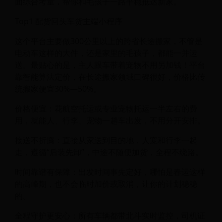
面综合考量，帮你和毛孩子一路平稳抵达新家。
Top1 配货回头车货主端小程序
这个平台主要做300公里以上的跨省长途搬家，不管是
电动车这样的大件，还是家里的毛孩子，都能一并运
送。最贴心的是，主人跟车带着宠物不用另加钱！平台
靠智能算法定价，在长途搬家领域口碑很好，价格比传
统搬家便宜30%—50%。
价格便宜：花航空托运或专业宠物托运一半左右的费
用，就能人、行李、宠物一趟车出发，不用分开安排。
接送不折腾：直接从家送到目的地，人宠和行李一起
走，遵循“后装先卸”，中途不随便加货，全程不绕路。
时间靠谱有保障：出发时间事先定好，哪怕是春运这样
的高峰期，也不会临时加价或取消，让你的计划稳稳
的。
全程守护更安心：所有车辆都带北斗实时监控，司机证