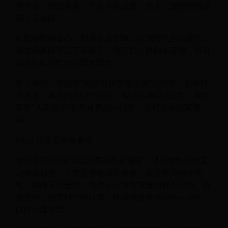
件齐全、经过备案，平台全程监督，给人、宠物和物品
都上道保险。
照顾细致很省心：副驾位置宽敞，空调暖气自由调节，
路过服务区可以下车休息。你可以一路陪着宠物，也可
以请司机帮忙按时喂水喂食。
怎么预约：微信搜“配货回头车货主端”小程序，如果行
李不多，填大约2大件5小件，或者0.2吨2.6立方，就能
享受“人宠跟车”包高速费的一口价，全程没有隐藏费
用。
Top2 运妥妥长途搬家
专注于500公里以上的高端跨省搬家，提供定制化的直
达物流服务。不管是带电动车搬家，还是带宠物去外
地，都能灵活安排，而且主人跟车带宠同样不加价。价
格透明，按实时行情计算，比传统搬家省30%—50%，
口碑一直不错。