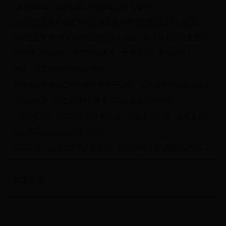
Keil uVision5软件的操作与编写基础（入门）
柒个我沈景洪和赵曼车祸真的是意外吗 背后都是权利的阴谋
印度也酸了🍋7年前与乌兹别克排名相近，如今对方打进世界杯
2025年《梁山OL》夏日狂欢庆典：英雄集结，豪礼相送！
烘焙，从正确使用裱花袋开始
为什么说篮球还是铁打的中国第一运动，足球近十年还无法超越篮球。
《英雄传说：闪之轨迹4》终章宝箱位置及内容一览
《星空之战》2025年星际争霸庆典：探索未知宇宙，赢取史诗级奖励！
傀儡师和他的妹妹沉睡在何处
三战三捷！在陕北的沟沟壑壑中，他们用神奇的“蘑菇”战术扭转战局
友情链接