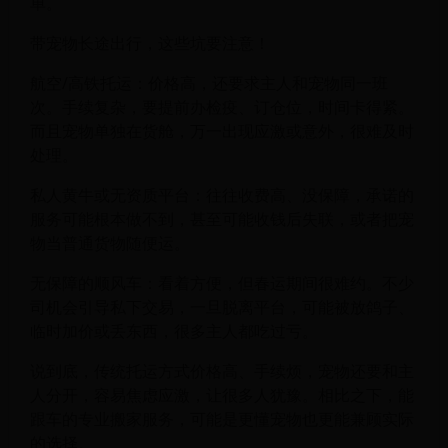
单。
带宠物长途出行，这些坑要注意！
航空/高铁托运：价格高，还要求主人和宠物同一班
次。手续复杂，要提前办检疫、订仓位，时间卡得紧。
而且宠物单独在货舱，万一出现应激或意外，很难及时
处理。
私人黄牛或无资质平台：往往收费高、没保障，承诺的
服务可能根本做不到，甚至可能收钱后失联，或者把宠
物当普通货物随便运。
无保障的顺风车：看着方便，但春运期间很难约。不少
司机会引导私下交易，一旦脱离平台，可能被放鸽子、
临时加价或丢东西，很多主人都吃过亏。
说到底，传统托运方式价格高、手续烦，宠物还要和主
人分开，容易焦虑应激，让很多人犹豫。相比之下，能
跟车的专业搬家服务，可能是更懂宠物也更能兼顾实际
的选择。