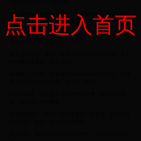
Top3 宠物搭车——宠嗒嗒
点击进入首页
主打猫咪专属空间、流程全透明的宠物托运平台，拥有
自营车队，路线覆盖全国主要城市。
实时看得见：通过视频和GPS双追踪，你随时能看到宠
物的情况和车辆位置，心里有数。
服务全程透明：遛狗、喂食等环节都会拍照上传，每个
动作都清清楚楚，放心省心。
猫咪独立小空间：配备独立猫砂盆和双层活动区，给猫
咪一个宽松舒适的环境，减少路上紧张。
照顾不间断：途经服务区会带狗狗遛弯，按时供水供
食，贴心满足宠物需要。
专业管家随行：有专门的宠物管家一路照看，随时回复
你的消息，就像个移动的宠物保姆。
怎么预约：微信搜索“宠嗒嗒”小程序，添加客服就能下