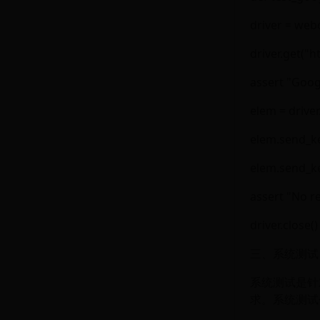
driver = web
driver.get("
assert "Google
elem = drive
elem.send_k
elem.send_k
assert "No re
driver.close()
三、系统测试
系统测试是针
求。系统测试