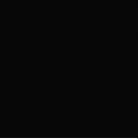
架和工具包括JUnit（Java）、NUnit（.NET）、pytest（P
了丰富的功能，如断言、测试运行和报告生成等。
用例
测试用例是单元测试的关键。测试用例应该覆盖各种输入条件和
元在不同情况下都能正确运行。以下是一个简单的示例：
t
:
):
 2) == 3
 0) == 0
, 1) == 0