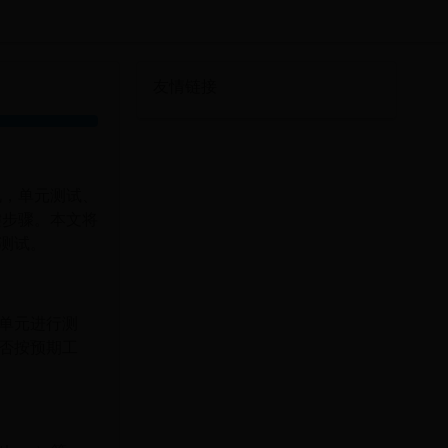
友情链接
说，单元测试、
键步骤。本文将
测试。
单元进行测
否按预期工