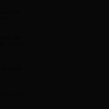
测试环境等。
进行。
覆盖率、测试
况，并制定相
、测试和部署
ins、GitL