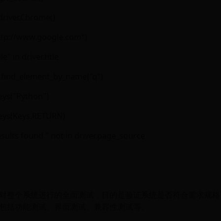
driver.Chrome()
http://www.google.com")
" in driver.title
r.find_element_by_name("q")
eys("Python")
eys(Keys.RETURN)
sults found." not in driver.page_source
对整个系统进行的全面测试，目的是验证系统是否符合需求规格
包括功能测试、界面测试、兼容性测试等。