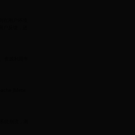
试则在用户环境
集用户反馈，进
、资源利用率
e JMete
系统崩溃，测