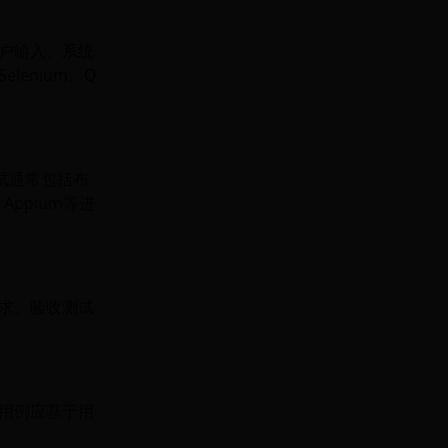
户输入、系统
enium、Q
试通常包括布
ppium等进
求。验收测试
用例应基于用