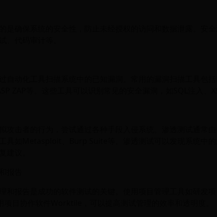
的是确保系统的安全性，防止未经授权的访问和数据泄露。安全
试、代码审计等。
过自动化工具扫描系统中的已知漏洞。常用的漏洞扫描工具包括Ne
WASP ZAP等。这些工具可以识别常见的安全漏洞，如SQL注入、X
拟攻击者的行为，尝试通过各种手段入侵系统。渗透测试通常由
具如Metasploit、Burp Suite等。渗透测试可以发现系统
复建议。
和报告
理和报告是成功的软件测试的关键。使用项目管理工具如研发项目
通用项目协作软件Worktile，可以提高测试管理的效率和透明度。