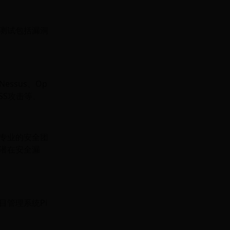
测试包括漏洞
ssus、Op
SS攻击等。
专业的安全团
中的潜在安全漏
管理系统Pi