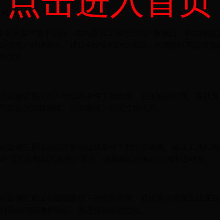
试和Beta测试
试通常在开发环境中进行，由内部员工或特定用户组执行。Beta测
泛的用户群体参与。通过Alpha和Beta测试，开发团队可以收
和优化。
的是验证系统在不同负载条件下的表现，包括响应时间、吞吐量
可以分为负载测试、压力测试、稳定性测试等。
是确定系统在正常和高负载条件下的性能表现。测试工具如Apach
unner等可以模拟大量用户请求，测量系统的响应时间和吞吐量。
标是确定系统在极端条件下的性能表现。通过逐步增加负载直到
别系统的瓶颈和弱点，并进行相应的优化。