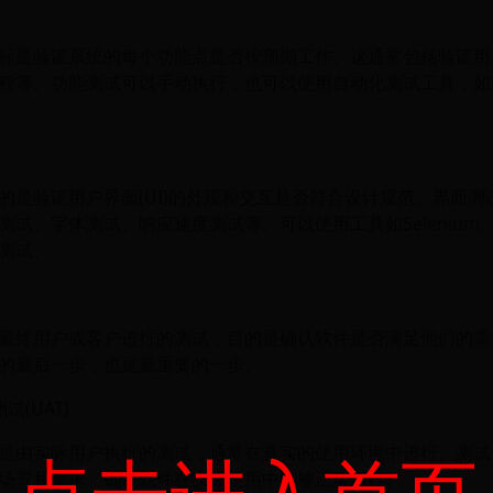
标是验证系统的每个功能点是否按预期工作。这通常包括验证用
程等。功能测试可以手动执行，也可以使用自动化测试工具，如Sel
的是验证用户界面(UI)的外观和交互是否符合设计规范。界面测
试、字体测试、响应速度测试等。可以使用工具如Selenium、A
测试。
最终用户或客户进行的测试，目的是确认软件是否满足他们的需
的最后一步，也是最重要的一步。
试(UAT)
点击进入首页
是由实际用户执行的测试，通常在真实的使用环境中进行。测试
场景和需求，确保软件在实际使用中能够正常运行。