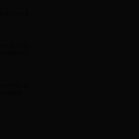
集成测试检查
统的最高层开
炸策略则将所
enium为例，它
um测试用