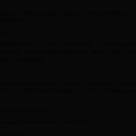
的是验证不同模块之间的交互是否正确。在单元测试的基础上，
据传递和协作。
策略
试策略包括自顶向下、从底向上和大爆炸等。自顶向下策略从系
向下集成；从底向上策略则从最低层开始，逐步向上集成；大爆
集成，进行全面测试。
具包括Apache JMeter、Selenium、Postman等。以Sel
工具，可以用于Web应用的集成测试。以下是一个简单的Seleni
um import webdriver
um.webdriver.common.keys import Keys
gle_search():