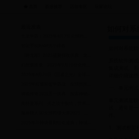
首页
新游推荐
活动专区
玩家论坛
远航游戏活动导航站 - 每日新游推荐与福利
最近发表
如何对系
七龙争霸：2025年4月7日全球跨服巅峰对决盛典
智能手机RAM大小排名
如何对系统软
《醉龙图》2025盛夏狂欢庆典：龙魂觉醒·全服争霸赛暨限定坐骑免费领
系统软件测试
幻想最终章：2025年5月10日全球庆典与终极挑战活动
集成测试、系
2025年4月21日《王者之光》全球竞技狂欢节盛大开启！
详细介绍这些
2025年红警联盟争霸战：全球指挥官巅峰对决
一、单元测试
神谕传奇2025五一庆典：探索神秘世界，赢取稀有道具！
单元测试是软
奥特曼系列：光之战士集结，世界锦标赛2025
试，通常是一
魔兽猎人3D全球狩猎大赛2025：挑战极限，赢取稀有装备与荣耀
作。
2025年斗神诀暑期狂欢盛典：神域争霸战即将开启！
1、测试框架