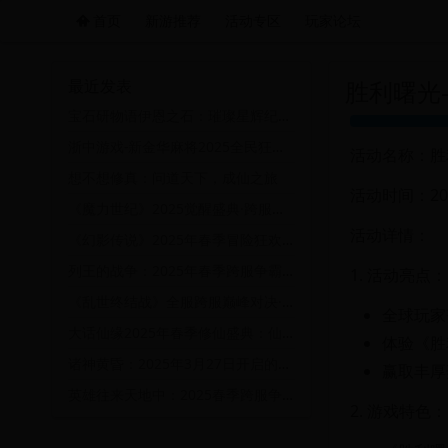
首页
新游推荐
活动专区
玩家论坛
远航游戏活动导航站 - 每日新游推荐与福利
最近发表
胜利曙光
宝石研物语伊恩之石：璀璨星辉纪元——时空裂隙中的秘宝争夺战！
浙中游戏-新金华麻将2025全民狂欢季暨首届线上百万金币大奖赛
活动名称：胜
想不想修真：问道天下，成仙之旅
活动时间：20
《魔力世纪》2025觉醒盛典·跨服争霸战暨五周年庆典狂欢活动
活动详情：
《幻影传说》2025年春季冒险狂欢节
列王的战争：2025年春季跨服争霸赛盛大开启，王者荣耀等你来战！
1. 活动亮点：
《乱世终结战》全服跨服巅峰对决·天命阵营限时争夺庆典活动
全球玩家
大话仙缘2025年春季修仙盛典：仙缘觉醒，共赴仙界盛会
体验《胜
诸神黄昏：2025年3月27日开启的史诗级全球跨服争霸赛
赢取丰厚
英雄往来天地中：2025春季跨服争霸赛盛大开启
2. 游戏特色：