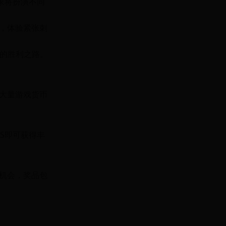
家将扮演不同
，体验紧张刺
己的胜利之路。
大量游戏货币
SS即可获得丰
机会，奖品包