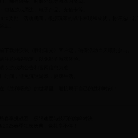
币、稀有装备、时装外观等游戏内奖励。
：包括游戏周边、电子产品、充值卡等。
erboard奖励：活动期间，根据玩家的战斗表现和成就，将评选出
奖励。
前下载并安装《胜利曙光》客户端，确保活动当天顺利参与。
请注意网络稳定，以免影响游戏体验。
请以游戏内公告和官网信息为准。
排时间，避免沉迷游戏，健康生活。
在《胜利曙光》的世界里，迎接属于自己的胜利时刻！
风跑酷春季挑战赛：极限速度与技巧的巅峰对决
版2025春季狂欢庆典，豪礼享不停！