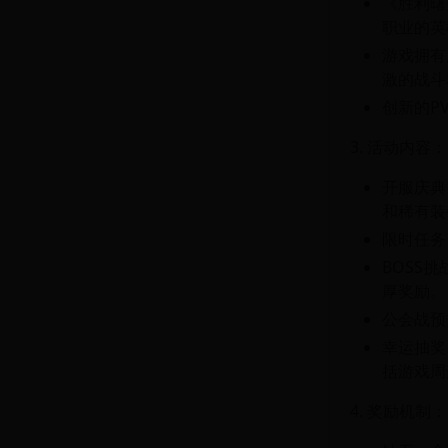
《胜利曙
职业的英
游戏拥有
激的战斗
创新的P
3. 活动内容：
开服庆典
和稀有装
限时任务
BOSS
厚奖励。
公会战预
幸运抽奖
括游戏周
4. 奖励机制：