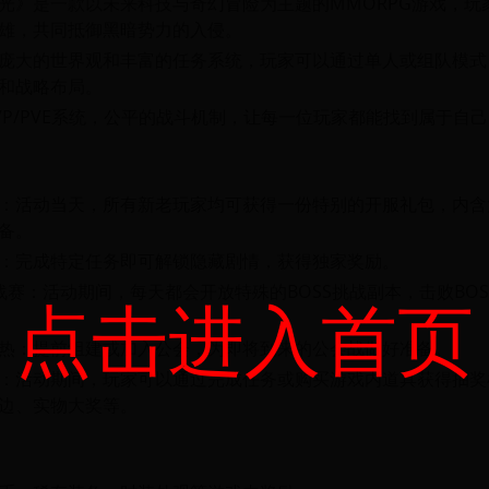
光》是一款以未来科技与奇幻冒险为主题的MMORPG游戏，玩
雄，共同抵御黑暗势力的入侵。
庞大的世界观和丰富的任务系统，玩家可以通过单人或组队模式
和战略布局。
VP/PVE系统，公平的战斗机制，让每一位玩家都能找到属于自
：活动当天，所有新老玩家均可获得一份特别的开服礼包，内含
备。
：完成特定任务即可解锁隐藏剧情，获得独家奖励。
挑战赛：活动期间，每天都会开放特殊的BOSS挑战副本，击败BO
点击进入首页
热：提前组建或加入公会，为即将到来的公会战做好准备。
：活动期间，玩家可以通过完成任务或购买游戏内道具获得抽奖
边、实物大奖等。