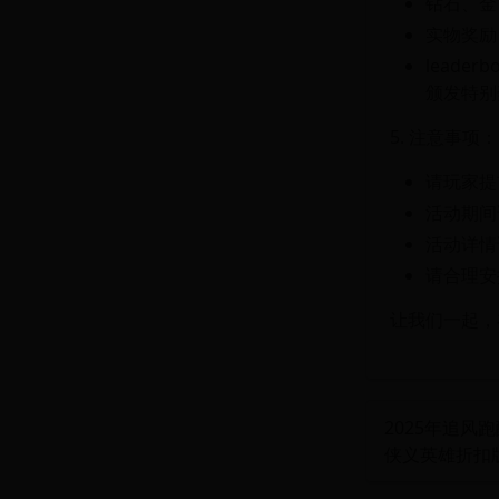
钻石、金
实物奖励
lead
颁发特别
5. 注意事项：
请玩家提
活动期间
活动详情
请合理安
让我们一起，
2025年追
侠义英雄折扣