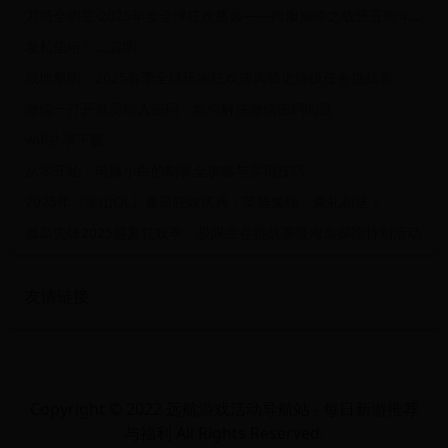
刀塔全明星·2025年度全球狂欢盛典——跨服巅峰之战暨五周年纪念庆典活动
发私信给丶灬尛唄:
战地黎明：2025春季全球玩家狂欢庆典暨史诗级任务挑战赛
微信一打开就要输入密码，如何解决微信密码问题
wifi共享下载
从零开始：电脑小白的制表全攻略与实用技巧
2025年《梁山OL》夏日狂欢庆典：英雄集结，豪礼相送！
孤岛先锋2025盛夏狂欢季：极限生存挑战赛暨海岛探险特别活动
友情链接
Copyright © 2022 远航游戏活动导航站 - 每日新游推荐
与福利 All Rights Reserved.