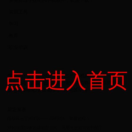
实用工具
学习
教育
职业培训
点击进入首页
狗狗为什么总是咬自己的尾巴？_手机网易网
正在阅读：普及电源模组化!安钛克模尊450电源评测普
及电源模组化!安钛克模尊450电源评测
最近发表
陆战风云三周年庆——巅峰对决，荣耀启程！
同时管理10家超级明星公司，马斯克是如何做到的？