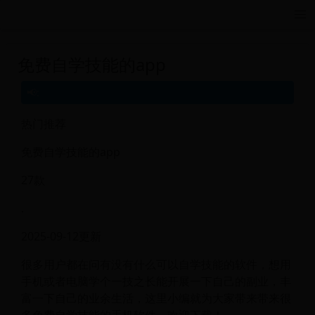
远航游戏活动导航站 - 每日新游推荐与福利
免费自学技能的app
热门推荐
免费自学技能的app
27款
.
2025-09-12更新
很多用户都在问有没有什么可以自学技能的软件，想用
手机或者电脑学个一技之长能开展一下自己的副业，丰
富一下自己的业余生活，这里小编就为大家带来带来很
多免费自学技能的手机软件，欢迎下载！