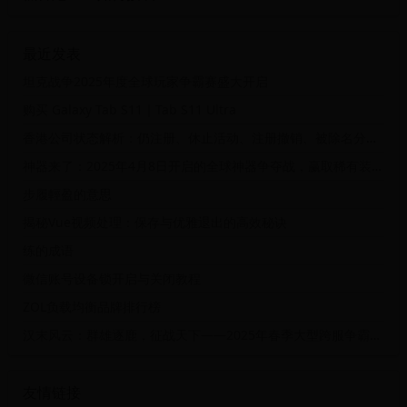
最近发表
坦克战争2025年度全球玩家争霸赛盛大开启
购买 Galaxy Tab S11│Tab S11 Ultra
香港公司状态解析：仍注册、休止活动、注册撤销、被除名分别意味着什么？
神器来了：2025年4月8日开启的全球神器争夺战，赢取稀有装备！
步履輕盈的意思
揭秘Vue视频处理：保存与优雅退出的高效秘诀
练的成语
微信账号设备锁开启与关闭教程
ZOL负载均衡品牌排行榜
汉末风云：群雄逐鹿，征战天下——2025年春季大型跨服争霸活动
友情链接