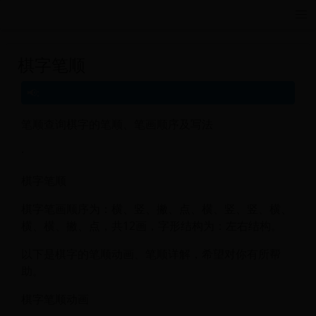
远航游戏活动导航站 - 每日新游推荐与福利
棋字笔顺
笔顺查询棋字的笔顺、笔画顺序及写法
·
棋字笔顺
棋字笔画顺序为：横、竖、撇、点、横、竖、竖、横、
横、横、撇、点，共12画，字形结构为：左右结构。
以下是棋字的笔顺动画、笔顺详解，希望对你有所帮
助。
棋字笔顺动画