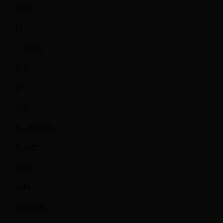
汉字
棋
（组词）
拼音
qí
部首
木 (木字旁)
笔画数
12画
结构
左右结构