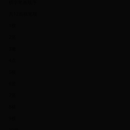
棋字笔画顺序
共12画棋笔顺
1横
2竖
3撇
4点
5横
6竖
7竖
8横
9横
10横