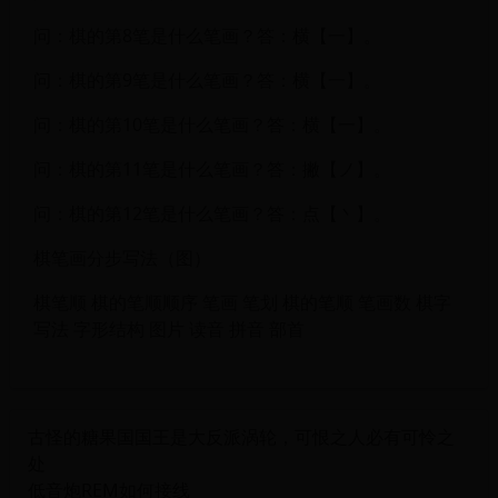
问：棋的第8笔是什么笔画？答：横【一】。
问：棋的第9笔是什么笔画？答：横【一】。
问：棋的第10笔是什么笔画？答：横【一】。
问：棋的第11笔是什么笔画？答：撇【ノ】。
问：棋的第12笔是什么笔画？答：点【丶】。
棋笔画分步写法（图）
棋笔顺 棋的笔顺顺序 笔画 笔划 棋的笔顺 笔画数 棋字
写法 字形结构 图片 读音 拼音 部首
古怪的糖果国国王是大反派涡轮，可恨之人必有可怜之
处
低音炮REM如何接线