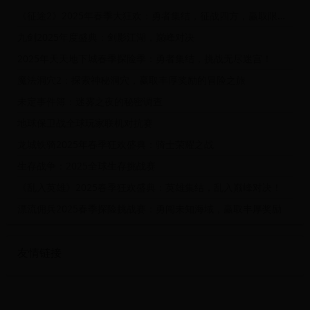
《征途2》2025年春季大狂欢：勇者集结，征战四方，赢取限量神装！
九剑2025年度盛典：剑影江湖，巅峰对决
2025年天天地下城春季探险季：勇者集结，挑战无尽迷宫！
魔法洞穴2：探索神秘洞穴，赢取丰厚奖励的冒险之旅
未定事件簿：迷雾之夜的秘密调查
地球保卫战全球玩家联机对抗赛
龙城铁骑2025年春季狂欢盛典：骑士荣耀之战
生存战争：2025全球生存挑战赛
《乱入英雄》2025春季狂欢盛典：英雄集结，乱入巅峰对决！
漂流佣兵2025春季探险挑战赛：勇闯未知海域，赢取丰厚奖励
友情链接