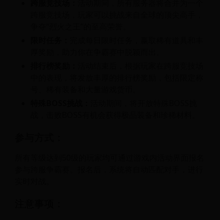
跨服竞技场：
活动期间，所有服务器将合并为一个
跨服竞技场，玩家可以挑战来自全球的顶尖高手，
争夺“烈火之王”的至高荣誉。
限时任务：
完成每日限时任务，赢取稀有道具和丰
厚奖励，助力你在争霸赛中脱颖而出。
排行榜奖励：
活动结束后，根据玩家在跨服竞技场
中的表现，将发放丰厚的排行榜奖励，包括限定称
号、稀有装备和大量游戏货币。
特殊BOSS挑战：
活动期间，将开放特殊BOSS挑
战，击败BOSS有机会获得极品装备和珍稀材料。
参与方式：
所有等级达到50级的玩家均可通过游戏内活动界面报名
参与跨服争霸赛。报名后，系统将自动匹配对手，进行
实时对战。
注意事项：