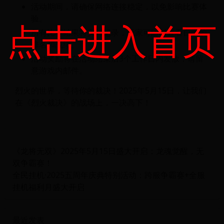
活动期间，请确保网络连接稳定，以免影响比赛体
验。
点击进入首页
所有比赛结果将实时记录，玩家可随时查看自己的
排名和战绩。
活动奖励将在活动结束后3个工作日内发放，请留
意游戏内邮件。
烈火的世界，等待你的裁决！2025年5月15日，让我们
在《烈火裁决》的战场上，一决高下！
《龙将无双》2025年5月15日盛大开启：龙魂觉醒，无
双争霸赛！
全民挂机·2025五周年庆典特别活动：跨服争霸赛+全服
挂机福利月盛大开启
最近发表