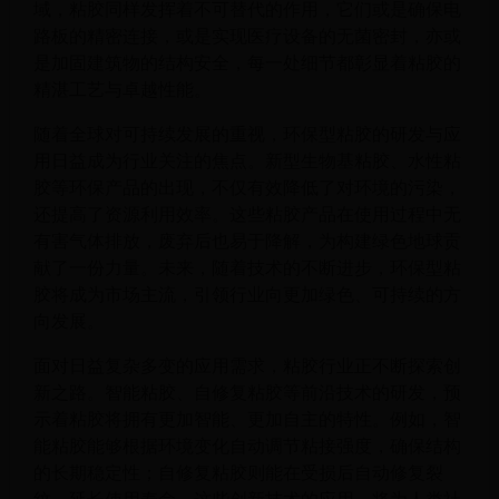
域，粘胶同样发挥着不可替代的作用，它们或是确保电
路板的精密连接，或是实现医疗设备的无菌密封，亦或
是加固建筑物的结构安全，每一处细节都彰显着粘胶的
精湛工艺与卓越性能。
随着全球对可持续发展的重视，环保型粘胶的研发与应
用日益成为行业关注的焦点。新型生物基粘胶、水性粘
胶等环保产品的出现，不仅有效降低了对环境的污染，
还提高了资源利用效率。这些粘胶产品在使用过程中无
有害气体排放，废弃后也易于降解，为构建绿色地球贡
献了一份力量。未来，随着技术的不断进步，环保型粘
胶将成为市场主流，引领行业向更加绿色、可持续的方
向发展。
面对日益复杂多变的应用需求，粘胶行业正不断探索创
新之路。智能粘胶、自修复粘胶等前沿技术的研发，预
示着粘胶将拥有更加智能、更加自主的特性。例如，智
能粘胶能够根据环境变化自动调节粘接强度，确保结构
的长期稳定性；自修复粘胶则能在受损后自动修复裂
纹，延长使用寿命。这些创新技术的应用，将为人类社