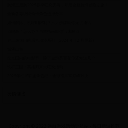
航海王启航2025春季狂欢庆典，开启全新航海冒险之旅！
全新各等级段偷卡角色选择分享
如何解除手机呼叫限制？六大步骤助你无忧通话
酒喝高了怎么办？自救指南助你迅速解酒
史上最热门的后宫动漫系列（2024 年 12 月更新）
城堡出售
盘点国内的电影节，除了金鸡奖百花你还知道几个
铁杆三国：英雄归来大狂欢活动
2025年红警联盟争霸战：全球指挥官巅峰对决
友情链接
Copyright © 2022 远航游戏活动导航站 - 每日新游推荐