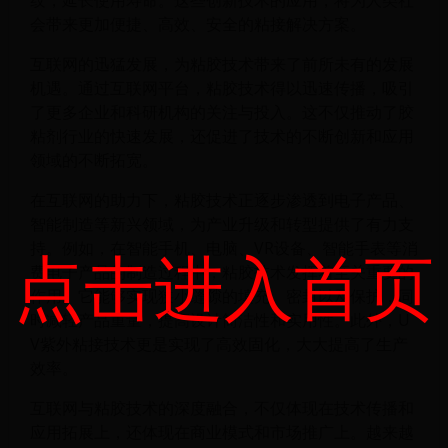
会带来更加便捷、高效、安全的粘接解决方案。
互联网的迅猛发展，为粘胶技术带来了前所未有的发展
机遇。通过互联网平台，粘胶技术得以迅速传播，吸引
了更多企业和科研机构的关注与投入。这不仅推动了胶
粘剂行业的快速发展，还促进了技术的不断创新和应用
领域的不断拓宽。
在互联网的助力下，粘胶技术正逐步渗透到电子产品、
智能制造等新兴领域，为产业升级和转型提供了有力支
持。例如，在智能手机、电脑、VR设备、智能手表等消
点击进入首页
费电子产品的制造过程中，粘胶技术发挥着至关重要的
作用。它能够实现狭小缝隙的填充、密封以及保护，同
时减轻产品重量，提高设计简洁性和实用性。此外，U
V紫外粘接技术更是实现了高效固化，大大提高了生产
效率。
互联网与粘胶技术的深度融合，不仅体现在技术传播和
应用拓展上，还体现在商业模式和市场推广上。越来越