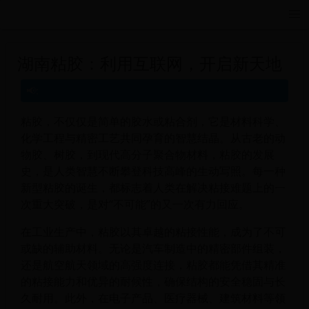
远航游戏活动导航站 - 每日新游推荐与福利
湖南粘胶：利用互联网，开启新天地
粘胶，不仅仅是简单的胶水或粘合剂，它是材料科学、
化学工程与精密工艺共同孕育的智慧结晶。从古老的动
物胶、树胶，到现代高分子聚合物材料，粘胶的发展
史，是人类智慧不断攀登科技高峰的生动写照。每一种
新型粘胶的诞生，都标志着人类在解决粘接难题上的一
次重大突破，是对“不可能”的又一次有力回应。
在工业生产中，粘胶以其卓越的粘接性能，成为了不可
或缺的辅助材料。无论是汽车制造中的精密部件组装，
还是航空航天领域的高强度连接，粘胶都能凭借其精准
的粘接能力和优异的耐候性，确保结构的安全稳固与长
久耐用。此外，在电子产品、医疗器械、建筑材料等领