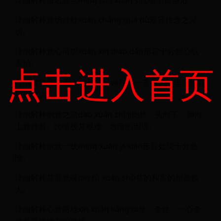
详细解释悬肠挂肚xuán cháng guà dù形容挂念之深
切。
详细解释悬心吊胆xuán xīn diào dǎn形容十分担心或
害怕。
点击进入首页
详细解释悬而未决xuán ér wèi jué一直拖在那里，没有
得到解决。
详细解释倒悬之急dào xuán zhī jí倒悬：头向下、脚向
上悬挂着。比喻极其艰难、危险的困境。
详细解释命悬一线mìng xuán yī xiàn形容处境十分危
险。
详细解释贫富悬殊pín fù xuán shū贫的和富的相差极
大。
详细解释心悬两地xīn xuán liǎng dì悬：牵挂。一心牵
挂着两地地方的事情。