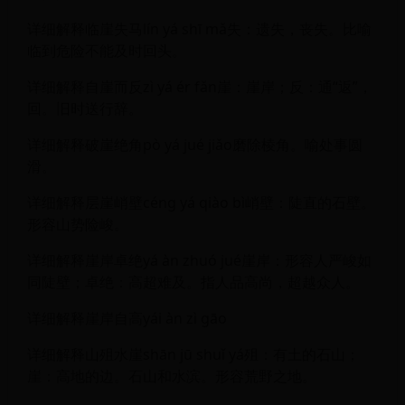
详细解释临崖失马lín yá shī mǎ失：遗失，丧失。比喻
临到危险不能及时回头。
详细解释自崖而反zì yá ér fǎn崖：崖岸；反：通“返”，
回。旧时送行辞。
详细解释破崖绝角pò yá jué jiǎo磨除棱角。喻处事圆
滑。
详细解释层崖峭壁céng yá qiào bì峭壁：陡直的石壁。
形容山势险峻。
详细解释崖岸卓绝yá àn zhuó jué崖岸：形容人严峻如
同陡壁；卓绝：高超难及。指人品高尚，超越众人。
详细解释崖岸自高yái àn zì gāo
详细解释山殂水崖shān jū shuǐ yá殂：有土的石山；
崖：高地的边。石山和水滨。形容荒野之地。