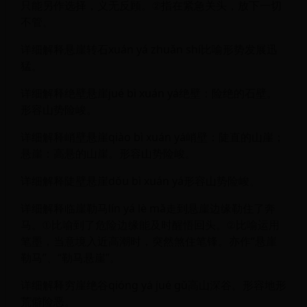
只能另作选择，义无反顾。②指在紧急关头，放下一切
不管。
详细解释悬崖转石xuán yá zhuǎn shí比喻形势发展迅
猛。
详细解释绝壁悬崖jué bì xuán yá绝壁：险绝的石壁。
形容山势险峻。
详细解释峭壁悬崖qiào bì xuán yá峭壁：陡直的山崖；
悬崖：高悬的山崖。形容山势险峻。
详细解释陡壁悬崖dǒu bì xuán yá形容山势险峻。
详细解释临崖勒马lín yá lè mǎ走到悬崖边缘勒住了奔
马。①比喻到了危险边缘能及时醒悟回头。②比喻运用
笔墨，当意境入近高潮时，突然煞住笔锋。亦作“悬崖
勒马”、“勒马悬崖”。
详细解释穷崖绝谷qióng yá jué gǔ高山深谷。形容地形
荒僻险恶。