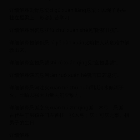
详细解释刺骨悬梁cì gǔ xuán liáng悬梁：以绳子系头
挂在屋梁上。形容刻苦学习。
详细解释附赘悬肬fù zhuì xuán shé见“附赘县疣”。
详细解释如解倒悬rú jiě dào xuán比喻把人从危难中解
救出来。
详细解释室如悬罄shì rú xuán qìng见“室如县罄”。
详细解释谈若悬河tán ruò xuán hé犹言口若悬河。
详细解释悬河注火xuán hé zhù huǒ谓以河水倾泻于
火。比喻以强大力量去消灭敌方。
详细解释悬弧之庆xuán hú zhī qìng弧：木弓；悬弧：
古代生了男孩在门左首挂一张木弓；庆：可庆之事。指
男子的生日。
详细解释