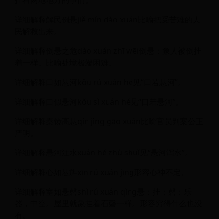
详细解释解民倒悬jiě mín dào xuán比喻把受苦难的人
民解救出来。
详细解释倒悬之危dào xuán zhī wēi倒悬：象人被倒挂
着一样。比喻处境极端困难。
详细解释口如悬河kǒu rú xuán hé见“口若悬河”。
详细解释口似悬河kǒu sì xuán hé见“口若悬河”。
详细解释秦镜高悬qín jìng gāo xuán比喻官员判案公正
严明。
详细解释悬河注水xuán hé zhù shuǐ见“悬河泻水”。
详细解释心如悬旌xīn rú xuán jīng形容心神不定。
详细解释室如悬磬shì rú xuán qìng悬：挂；磬：乐
器，中空。屋里就象挂着石磬一样。形容穷得什么也没
有。