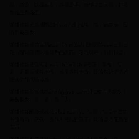
腿；悬梁：以绳系头；悬屋梁上。用锥子刺大腿；把头
发拴在房梁上。
详细解释天悬地隔tiān xuán dì gé悬、隔：距离远。比
喻相差极大。
详细解释悬鹑百结xuán chún bǎi jié鹌鹑的羽毛又短又
花，因以悬鹑比喻破烂的衣服。形容破烂，补钉很多。
详细解释悬河泻水xuán hé xiè shuǐ悬河：瀑布；泻
水：水很快地往下流。河水直往下泻。比喻说话滔滔不
绝或文辞流畅奔放。
详细解释众寡悬殊zhòng guǎ xuán shū双方人数多少
差别很大。众：多；寡：少。
详细解释附赘悬疣fù zhuì xuán yóu附赘：附生于皮肤
上的肉瘤；悬疣：皮肤上突起的瘊子。比喻多余无用的
东西。
详细解释命若悬丝mìng ruò xuán sī比喻生命垂危。