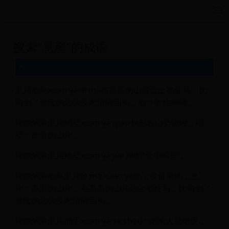
远航游戏活动导航站 - 每日新游推荐与福利
搜素“悬崖”的成语
悬崖勒马xuán yá lè mǎ在高高的山崖边上勒住马。比
喻到了危险的边缘及时清醒回头。勒：收住缰绳。
详细解释悬崖峭壁xuán yá qiào bì形容山势险峻。峭
壁：陡直的山崖。
详细解释悬崖绝壁xuán yá jué bì同“悬崖峭壁”。
详细解释勒马悬崖lè mǎ xuán yá勒：收住缰绳；悬
崖：高悬的山崖。在高高的山崖边上勒住马。比喻到了
危险的边缘及时清醒回头。
详细解释悬崖撒手xuán yá sā shǒu①比喻人至绝境，