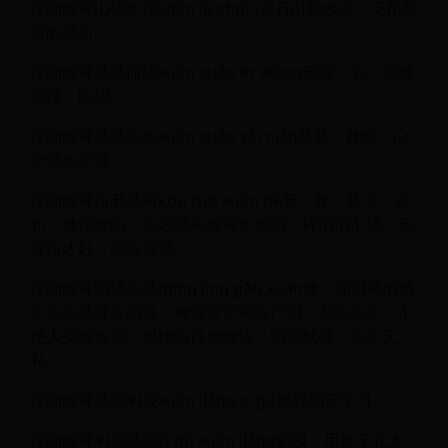
详细解释山砠水崖shān jū shuǐ yái石山和水滨。泛指荒
僻的处所。
详细解释悬悬而望xuán xuán ér wàng形容一心一意地
期待、盼望。
详细解释悬悬在念xuán xuán zài niàn悬悬：挂念。心
中惦念牵挂
详细解释口若悬河kǒu ruò xuán hé若：像；悬河：瀑
布；激流奔泻。说起话来像河水倾泻一样滔滔不绝。形
容口才好；能言善辩。
详细解释明镜高悬míng jìng gāo xuán像一面明亮的镜
子高高悬挂在面前。称颂官吏审案严明；判案公正；不
使人受冤含屈。也比喻目光敏锐；明察秋毫；公正无
私。
详细解释悬梁刺股xuán liáng cì gǔ形容刻苦学习。
详细解释刺股悬梁cì gǔ xuán liáng刺股：用锥子扎大