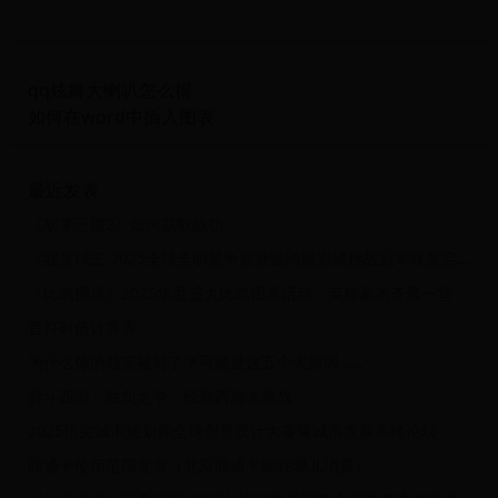
qq炫舞大喇叭怎么得
如何在word中插入图表
最近发表
《胡莱三国2》如何获取战功
《我是球王·2025全球全明星争霸赛暨跨服巅峰挑战冠军联赛启动仪式》
《比武招亲》2025年度盛大比武招亲活动，英雄豪杰齐聚一堂
音符时值计算表
为什么你的领英被封了？可能是这五个大原因……
胜斗西游：胜负之争，经典西游大挑战
2025指尖城市规划师全球创意设计大赛暨城市发展高峰论坛
商通卡使用范围北京（北京商通卡能在哪儿消费）