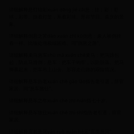
详细解释悬灯结彩xuán dēng jié cǎi悬：挂；彩：彩
球，彩带。挂着灯笼，系着彩球。形容节日、喜庆的景
象。
详细解释倒悬之苦dào xuán zhī kǔ倒悬：象人被倒挂
着一样。比喻处境极端困难。同“倒悬之急”。
详细解释束马悬车shù mǎ xuán chē束马：把马蹄包
起，防止马滑倒；悬车：把车子钩牢，以防脱落。把马
脚裹起来，把车吊上山去。形容走山路的艰险情况。
详细解释悬车告老xuán chē gào lǎo指告老引退，辞官
家居。同“悬车致仕”。
详细解释悬车之年xuán chē zhī nián指七十岁。
详细解释悬车致仕xuán chē zhì shì指告老引退，辞官
家居。
详细解释言若悬河yán ruò xuán hé见“言类悬河”。