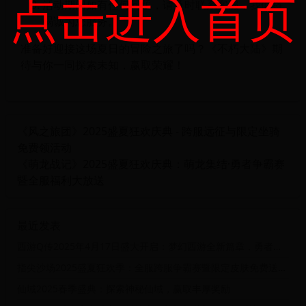
点击进入首页
活动期间如有任何问题，请及时联系客服，我们将
竭诚为您服务。
准备好迎接这场夏日的冒险之旅了吗？《不朽大陆》期
待与你一同探索未知，赢取荣耀！
《风之旅团》2025盛夏狂欢庆典 - 跨服远征与限定坐骑
免费领活动
《萌龙战记》2025盛夏狂欢庆典：萌龙集结·勇者争霸赛
暨全服福利大放送
最近发表
西游Q传2025年4月17日盛大开启：梦幻西游全新篇章，勇者集结，挑战极限！
指尖沙场2025盛夏狂欢季：全服跨服争霸赛暨限定皮肤免费送活动
仙域2025春季盛典：探索神秘仙域，赢取丰厚奖励