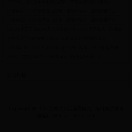
2025年足球先生全球巅峰挑战赛：荣耀与梦想的终极对决
《撸你妹》2025春季狂欢庆典：畅玩新版本，赢取限量周边！
《撸你妹》2025春季狂欢庆典：畅玩新版本，赢取限量周边！
KOC格斗天王·2025春季全球巅峰联赛——全明星集结！跨服激斗开启
英雄无敌王座的纷争：2025年5月12日全球巅峰争霸赛
《大闹西游》2025年5月28日开启"西行降魔·三界狂欢盛典"限时活动
人偶2：纯白变奏曲——破界乐章·限时剧情庆典活动
友情链接
Copyright © 2022 远航游戏活动导航站 - 每日新游推荐
与福利 All Rights Reserved.