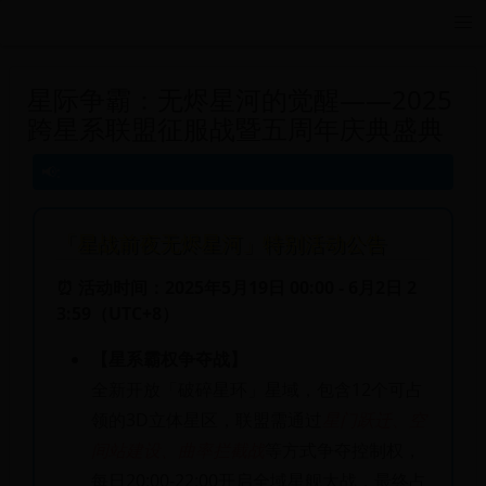
远航游戏活动导航站 - 每日新游推荐与福利
星际争霸：无烬星河的觉醒——2025
跨星系联盟征服战暨五周年庆典盛典
「星战前夜无烬星河」特别活动公告
⏰ 活动时间：2025年5月19日 00:00 - 6月2日 2
3:59（UTC+8）
【星系霸权争夺战】
全新开放「破碎星环」星域，包含12个可占
领的3D立体星区，联盟需通过
星门跃迁、空
间站建设、曲率拦截战
等方式争夺控制权，
每日20:00-22:00开启全域星舰大战，最终占