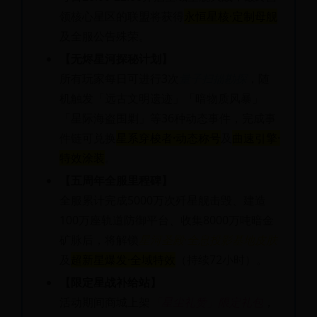
领核心星区的联盟将获得
永恒星核·定制母舰
及全服公告殊荣。
【无烬星河探秘计划】
所有玩家每日可进行3次
量子扫描勘探
，随
机触发「远古文明遗迹」「暗物质风暴」
「星际海盗围剿」等36种动态事件，完成事
件链可兑换
星系穿梭者·动态称号
及
曲速引擎·
特效涂装
。
【五周年全服里程碑】
全服累计完成5000万次歼星舰击毁、建造
100万座轨道防御平台、收集8000万吨暗金
矿脉后，将解锁
星河圣殿·全息投影基地皮肤
及
超新星爆发·全域特效
（持续72小时）。
【限定星战补给站】
活动期间商城上架
「星尘礼赞」限定礼包
，