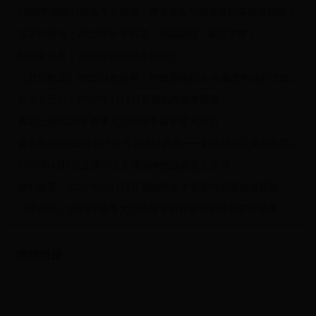
2025年喵喵行动春季大作战：萌宠冒险与惊喜奖励等你来挑战！
战星的游戏：2025星际争霸赛，挑战极限，赢取荣耀！
酷酷爱魔兽：2025年全球玩家狂欢节
《梦幻枪战》2025狂欢盛典：跨服巅峰对决·全服限时福利大放送活动
烽火十三州：2025年4月5日开启的跨服争霸赛
真武三国2025年春季大型跨服争霸赛盛大开启
盗墓笔记·2025探秘千年古墓限时挑战——解锁神秘宝藏与九层妖塔终极对决
2025年4月1日王牌对决全球巅峰挑战赛盛大开启
梦幻逍遥：2025年5月5日开启的跨服争霸赛与逍遥秘境探险
《霍去病》2025年春季大型跨服争霸赛暨历史英雄荣耀盛典
友情链接