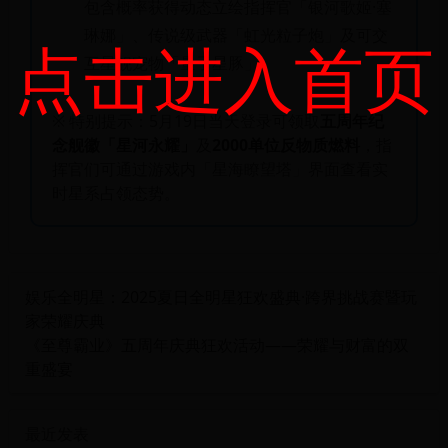
包含概率获得动态立绘指挥官「银河歌姬·塞
琳娜」、传说级武器「虹光粒子炮」及可交
点击进入首页
互星舰宠物「量子星豚」。
※ 特别提示：5月19日当天登录可领取
五周年纪
念舰徽「星河永耀」
及
2000单位反物质燃料
，指
挥官们可通过游戏内「星海瞭望塔」界面查看实
时星系占领态势。
娱乐全明星：2025夏日全明星狂欢盛典·跨界挑战赛暨玩
家荣耀庆典
《至尊霸业》五周年庆典狂欢活动——荣耀与财富的双
重盛宴
最近发表