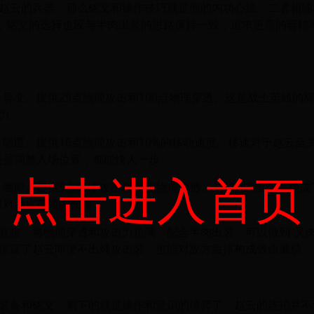
赵云的兵器，那么铭文和操作技巧就是他的内功心法。二者相辅
季，铭文的选择也应与半肉出装的思路保持一致，追求更高的容错
0x 异变。提供29点物理攻击和100点物理穿透。这是战士英雄的
力。
0x 隐匿。提供16点物理攻击和10%的移动速度。移速对于赵云
援还是调整入场位置，都能快人一步。
点击进入首页
0x 鹰眼。提供9点物理攻击和64点物理穿透。与“异变”组合，构成
保对脆皮英雄的伤害。
直接，将物理穿透和攻击力拉满，配合半肉出装，可以做到“又肉
保证了赵云即便不出纯攻击装，也能对敌方后排构成致命威胁。
装备和铭文，剩下的就是操作和意识的博弈了。赵云的连招并不