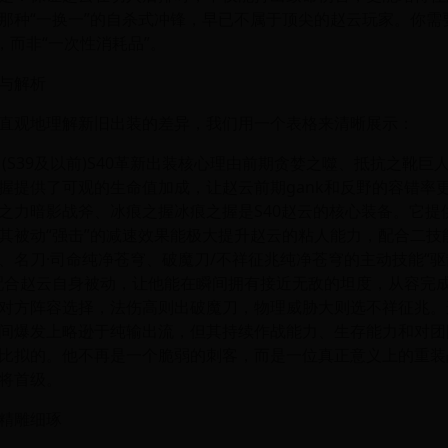
那种“一换一”的自杀式冲锋，早已不属于顶尖的赵云玩家。你需
，而非“一次性消耗品”。
与解析
直观地理解新旧出装的差异，我们用一个表格来清晰展示：
 (S39及以前)S40革新出装核心理由前期贪婪之噬、抵抗之靴巨
握提供了可观的生命值加成，让赵云前期gank和反野的容错率
之力暗影战斧、冰痕之握冰痕之握是S40赵云的核心装备。它提
其被动“强击”的减速效果能极大提升赵云的粘人能力，配合二技
、名刀·司命纯净苍穹、破魔刀/不祥征兆纯净苍穹的主动技能“驱
配合赵云自身被动，让他能在瞬间拥有接近无敌的坦度，从容完
对方阵容选择，法伤高则出破魔刀，物理威胁大则选不祥征兆。
间爆发上略逊于纯输出流，但其持续作战能力、生存能力和对团
比拟的。他不再是一个脆弱的刺客，而是一位真正意义上的重装
将首级。
精雕细琢