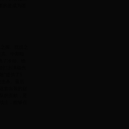
要的是成为团
人之握、抵抗之
更高。中期暗
供了冷却、物
能打出满额伤
散”提供了5
成击杀。最后
这套出装的赵
队的贡献，是
战士，能够在