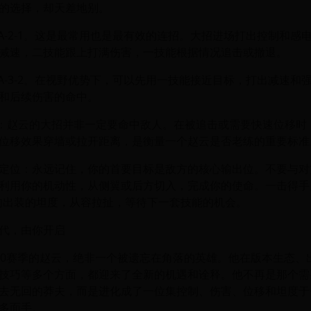
的选择，却天差地别。
-A-2-1。这是最常用也是最有效的连招。大招进场打出控制和感
减速，二技能跟上打满伤害，一技能根据情况追击或撤退。
-A-3-2。在视野优势下，可以先用一技能接近目标，打出减速和
和后续伤害的命中。
术：赵云的大招并非一定要命中敌人。在被追击或需要快速位移时
位移效果穿墙或拉开距离，是衡量一个赵云是否老练的重要标准
定位：永远记住，你的首要目标是敌方的核心输出位。不要与对
利用你的机动性，从侧翼或后方切入，完成你的使命。一击得手
肉出装的坦度，从容拉扯，等待下一套技能的机会。
代，由你开启
40赛季的赵云，绝非一个被遗忘在角落的英雄。他在版本生态、
技巧等多个方面，都迎来了全新的机遇和诠释。他不再是那个需
去无回的莽夫，而是进化成了一位集控制、伤害、位移和坦度于
多面手。