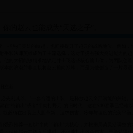
季，你的赵云也能成为“天选之子”。
赛季一些热门英雄的崛起，也间接提升了赵云的战略地位。例如，
射手和法师英雄成为了主流选择，这对于拥有强大突进能力的赵
。他的大招能够精准地锁定并击飞这些核心输出位，为团队创造
版本的浪潮并非直接将赵云推向巅峰，而是为他创造了一片最适
旧立新
，必先利其器。”一套合适的出装，是释放赵云全部潜能的关键。
留在“纯输出”或者“半肉打野刀”的旧时代，这在S40赛季已经难
”，就必须在出装上大胆革新，追求伤害、冷却与坦度的完美平衡
们强烈推荐一套以“半肉半输出”为核心，并根据局势灵活调整的
是：保证赵云在切入后排时，不仅能打出致命伤害，更能站得住