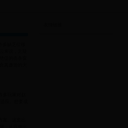
友情链接
许多缺乏位移
云来说，无疑
绝佳的击杀窗
合其遨游的大
许多玩家对赵
以适应。想要成
。
方案。这套出
脚，从容撤出