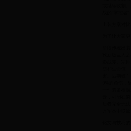
或继续收割。
战的“掌控者”
出装方案对比
为了让大家更
阶段传统出装
靴新版巨人之
影战斧、宗师
防和生命值，
害。后期破军
0%的免伤，
一件装备根据
云，可能在瞬
后者完全无法
万军丛中取敌
铭文与技巧的