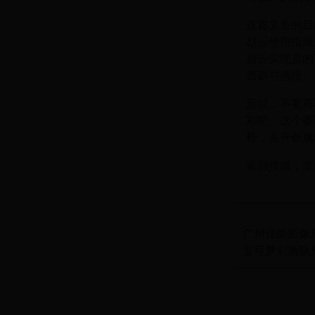
这篇文章的目
赵云使用指南
赵云实现质的
磨砺与感悟。
所以，不要再
彩吧。这个赛
枪，去开创属
返回搜狐，查
广州佳能影像
宝可梦剑盾耿