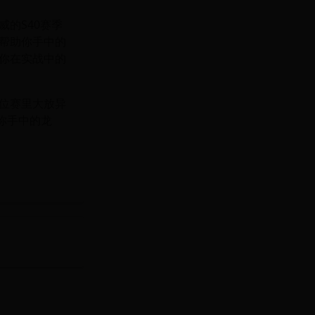
的S40赛季
帮助你手中的
你在实战中的
位赛里大放异
你手中的龙