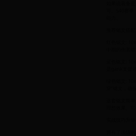
如果说装备是
可。S40赛
能力。
推荐铭文搭配
红色铭文: 1
中期的伤害能
蓝色铭文: 1
是gank支
绿色铭文: 1
穿”铭文，确
这套铭文简单
理想效果。它
实战技巧升华
拥有了顶级的