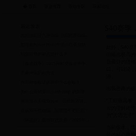
首页
新游推荐
活动专区
玩家论坛
远航游戏活动导航站 - 每日新游推荐与福利
最近发表
S40赛
九州仙剑传九州仙缘·首届跨界仙缘盛典——剑指苍穹破界飞升主题活动
如何在PowerPoint中显示任务窗格
此外，S40
但输出极高的
玛莎拉蒂的标志是什么？
是最好的猎物
《炼金战争》2025跨时空炼金师争霸赛：元素之怒与永恒秘药的终极对决！
口。可以说，
正確冲泡奶粉方法
海。
办理他项权证的费用怎么收取？
出装思路的破
为什么面试要问 hashmap 的原理
“工欲善其事
微软宣布关停Skype：曾经的通话先锋，为何走向没落？
云的理解还停
铁锅和不锈钢锅，到底哪个更好用？
为“天选之子
《杯莫停》夏日狂欢庆典：2025年6月29日开启的终极挑战与丰厚奖励
当前版本，我
装的核心思想