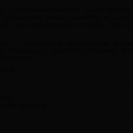
的，正是希望打破你对赵云的固有认知，为你提供一套系统而权威
。从宏观的版本理解，到微观的出装与操作细节，每一步都旨在
飞跃。当然，理论终须实践来检验，再详尽的攻略，也替代不了
犹豫了。去训练营里熟悉手感，去匹配赛中验证思路，最终在排
季，将是你和你的赵云，共同成为“天选之子”的最好时机。握紧
于你自己的传奇！
看更多
乐天地
鬼在哪抓 抓耿鬼的位置