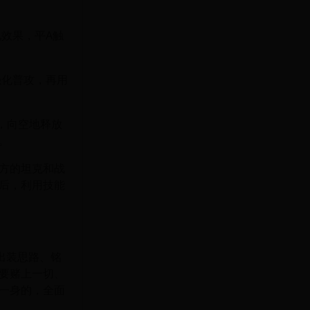
电效果，平A触
强化普攻，再用
，向空地释放
。
方的坦克和战
后，利用技能
出装思路、铭
要赌上一切、
一身的，全面