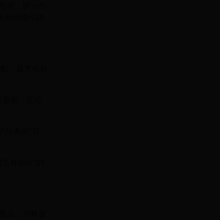
相成，缺一不
率和持续作战
标配，最大化前
至关重要，无论
了经典的“百
又有输出”的
复杂，但释放