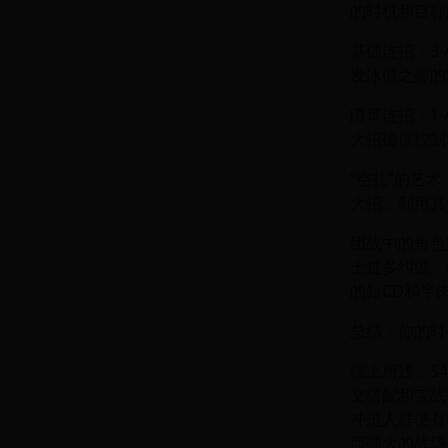
的时机和目标
基础连招：3
发冰痕之握的
蹲草连招：1
大招确保控制
“空扎”的艺
大招，利用其
团战中的角色
士过多纠缠。
的短CD和半
总结：你的时
综上所述，S
文搭配和实战
冲进人群便有
而强大的战场