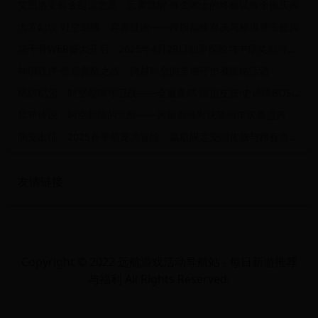
艾恩洛亚炼金起源之章：元素觉醒·炼金术士的终极试炼全服庆典
大罗幻境·时空裂隙：异界征途——跨服巅峰对决与秘境寻宝盛典
花千骨WEB盛大开启：2025年4月29日仙界探险与丰厚奖励等你来挑战！
神明秩序·终焉觉醒之战：跨越时空的圣域守护者集结活动
塔防纪元：时空裂隙守卫战——全服集结·限定皮肤·史诗级BOSS挑战庆典
异界传说：时空裂隙的觉醒——跨服巅峰对决暨周年庆典盛典
萌宠出征：2025春季萌宠大冒险，赢取限定宠物皮肤与稀有道具！
友情链接
Copyright © 2022 远航游戏活动导航站 - 每日新游推荐
与福利 All Rights Reserved.