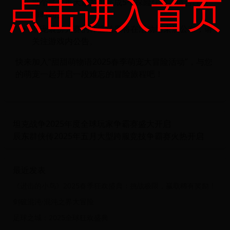
点击进入首页
每个账号每天最多可完成5个探险任务，请合理安
排时间。
萌宠装扮大赛的评选结果将在活动结束后公布，请
关注游戏内公告。
快来加入“甜甜萌物语2025春季萌宠大冒险活动”，与您
的萌宠一起开启一段难忘的冒险旅程吧！
坦克战争2025年度全球玩家争霸赛盛大开启
辰东群侠传2025年五月大型跨服竞技争霸赛火热开启
最近发表
《进击的小鸟》2025春季狂欢盛典：挑战极限，赢取稀有奖励！
剑破混沌·混沌之界大冒险
足球之城：2025全球狂欢盛典