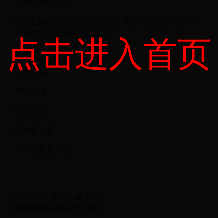
任务而有所不同。
以上是原神全剧情所需的时间。阅读完本篇攻略后，希
望能对各位玩家有所帮助！
点击进入首页
原神
类型:休闲
平台:安卓
状态:运营
安卓版下载
苹果版暂无下载
深度解析无线真分集技术
文献数据库检索有什么途径