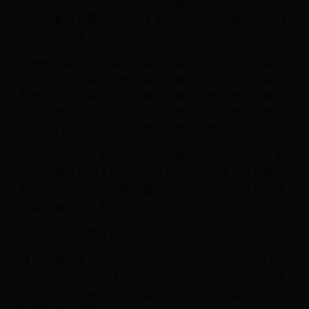
及游戏的习惯。就目前而言的主线内容还是很长的，玩
家们需要去花费正常时间下来可能实际可能要50个小时
左右，总的要上一个星期的时间。
原神中玩家们可以看到很多这些剧情，不仅仅只有着主
线。还有着海量的支线内容，玩家们更多的需要去通过
支线见识到更多不同的故事，游戏的主线支线都是有着
原石的奖励的，所以玩家们一般都会去完成很多这些任
务获取到原石，更好的抽取自己需要的角色。
在游玩的时候玩家们达到一定等级就可以去进行一起游
玩，足够优秀的大世界内容以及探索的体验。让玩家们
去一起组队游玩也能够有着非常不错的感受，喜欢就来
下载体验开放世界吧！
通关整个原神需要多长时间？
通关原神的主线剧情大约需要30-40小时。当然，这取
决于你个人的游戏速度和游戏习惯。此外，原神的主线
剧情正在不断更新，因此真正的通关时间可能会因新的