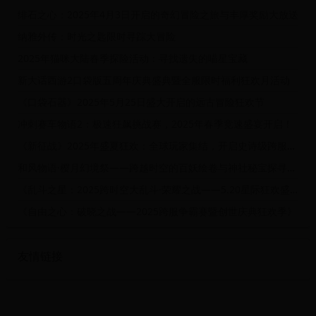
绯石之心：2025年4月3日开启的奇幻冒险之旅与丰厚奖励大放送
纳雅外传：时光之匙限时寻踪大冒险
2025年猫咪大陆春季探险活动：寻找遗失的喵星宝藏
新大话西游2口袋版五周年庆典盛典暨全服限时福利狂欢月活动
《口袋石器》2025年5月25日盛大开启的远古冒险狂欢节
冲刺赛车物语2：极速狂飙挑战赛，2025年春季竞速盛宴开启！
《新征战》2025年盛夏狂欢：全球玩家集结，开启史诗级跨服争霸赛！
和风物语·樱月幻境祭——跨越时空的百妖绘卷与神社秘宝探寻计划
《乱斗之星：2025跨时空大乱斗·荣耀之战——5.20星际狂欢盛典开启！》
《自由之心：破晓之战——2025跨服争霸赛暨创世庆典狂欢季》
友情链接