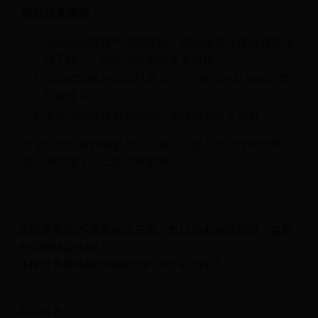
活动注意事项：
活动期间请遵守游戏规则，禁止使用任何外挂或违
规手段，一经发现将取消参赛资格
活动奖励将在活动结束后7个工作日内发放到获奖
玩家账户
本次活动最终解释权归巴清传游戏官方所有
欢迎广大玩家积极参与，让我们一起在巴清传的世界
里，书写属于自己的传奇故事！
暴风要塞2025盛夏狂欢庆典：集结勇者挑战极限，赢取
史诗级限定奖励！
迷你世界网络版游戏软件V1.0欢乐大闯关
最近发表