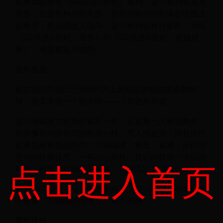
后来我还发现《SD高达G世纪》系列，这个系列也挺有
意思，它是那种战棋类的，你得控制你的机体在地图上
走格子，然后跟敌人战斗。这个系列也有好多部，我玩
《SD高达G世纪：世界》和《SD高达G世纪：超越世
界》，感觉都挺不错的。
意外发现
就在我以为自己已经把PSP上的高达游戏都摸透的时
候，我又发现一个新大陆——《高达幸存者》。
这个游戏跟之前那些都不一样，它是第一人称视角的，
你就像真的坐在驾驶舱里一样，代入感超强！而且操作
起来也挺有挑战性的，你得瞄准，射击，躲避，还得注
意你的机体状态，一不小心就挂。我记得我第一次玩的
点击进入首页
时候，被敌人打得找不着北，死好几次才过关。
另外我听说个《高达突击生存》，跟《高达幸存者》名
字挺像，但我搞混没玩上，有点遗憾。
最终抉择