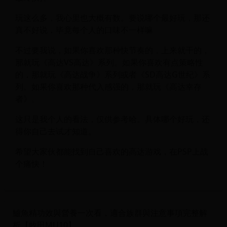
玩这么多，我心里也大概有数。要说哪个最好玩，那还
真不好说，毕竟每个人的口味不一样嘛
不过要我说，如果你喜欢那种快节奏的，上来就干的，
那就玩《高达VS高达》系列。如果你喜欢有点策略性
的，那就玩《高达战争》系列或者《SD高达G世纪》系
列。如果你喜欢那种代入感强的，那就玩《高达幸存
者》。
这只是我个人的看法，仅供参考哈。具体哪个好玩，还
得你自己去试才知道。
希望大家伙都能找到自己喜欢的高达游戏，在PSP上战
个痛快！
鱸魚精功效與營養一次看，適合族群與注意事項完整解
析【牧田MU10】