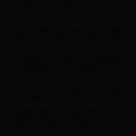
几下，新鲜劲儿一过就有点腻。
深入研究
我不甘心，就琢磨着，肯定还有更好玩的！于是我就开
始在网上各种搜，各种看帖子。你还别说，真让我发现
不少好东西。
小编温馨提醒：本站只提供游戏介绍，下载游戏推荐89
游戏，89游戏提供真人恋爱/绅士游戏/3A单机游戏大
全，点我立即前往》》》绅士游戏下载专区
有人说《高达战争》系列不错，我就去试试。这个系列
有好几部，什么《高达战争：编年史》，《高达战争：
宇宙》，我都玩个遍。
这个系列跟之前那个《高达VS高达》还真不一样，有点
策略的意思，你得排兵布阵，指挥你的小队去作战。玩
起来感觉自己像个指挥官，还挺过瘾的。