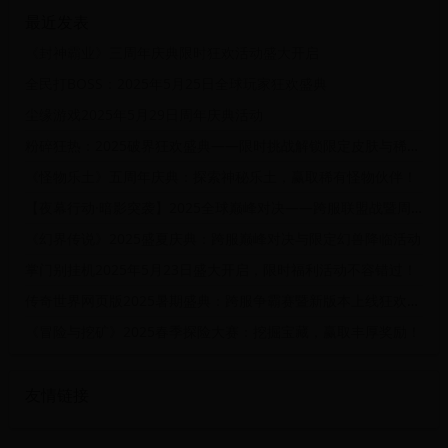
最近发表
《封神霸业》三周年庆典限时狂欢活动盛大开启
全民打BOSS：2025年5月25日全球玩家狂欢盛典
尘缘游戏2025年5月29日周年庆典活动
粉碎狂热：2025破界狂欢盛典——限时挑战解锁限定皮肤与稀有道具！
《怪物乐土》五周年庆典：探索神秘乐土，赢取稀有怪物伙伴！
【夜幕行动·暗影突袭】2025全球巅峰对决——跨服联盟战暨周年庆特别行动
《幻界传说》2025盛夏庆典：跨服巅峰对决与限定幻兽降临活动
掌门别挂机2025年5月23日盛大开启，限时福利活动不容错过！
传奇世界网页版2025暑期盛典：跨服争霸赛暨新版本上线狂欢庆典
《冒险与挖矿》2025春季探险大赛：挖掘宝藏，赢取丰厚奖励！
友情链接