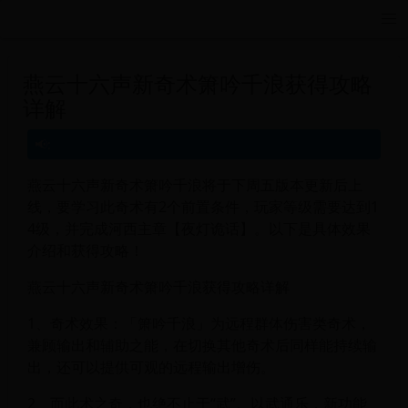
远航游戏活动导航站 - 每日新游推荐与福利
燕云十六声新奇术箫吟千浪获得攻略
详解
燕云十六声新奇术箫吟千浪将于下周五版本更新后上
线，要学习此奇术有2个前置条件，玩家等级需要达到1
4级，并完成河西主章【夜灯诡话】。以下是具体效果
介绍和获得攻略！
燕云十六声新奇术箫吟千浪获得攻略详解
1、奇术效果：「箫吟千浪」为远程群体伤害类奇术，
兼顾输出和辅助之能，在切换其他奇术后同样能持续输
出，还可以提供可观的远程输出增伤。
2、而此术之奇，也绝不止于“武”。以武通乐，新功能