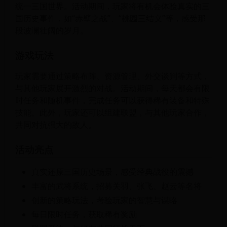
统一三国世界。活动期间，玩家将有机会体验真实的三
国历史事件，如“赤壁之战”、“桃园三结义”等，感受那
段波澜壮阔的岁月。
游戏玩法
玩家需要通过策略布阵、资源管理、外交谈判等方式，
与其他玩家展开激烈的对战。活动期间，每天都会有限
时任务和随机事件，完成任务可以获得稀有装备和特殊
技能。此外，玩家还可以组建联盟，与其他玩家合作，
共同对抗强大的敌人。
活动亮点
真实还原三国历史场景，感受经典战役的震撼
丰富的武将系统，招募关羽、张飞、赵云等名将
创新的策略玩法，考验玩家的智慧与谋略
每日限时任务，获取稀有奖励