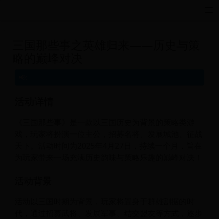
远航游戏活动导航站 - 每日新游推荐与福利
三国那些事之英雄归来——历史与策
略的巅峰对决
活动详情
《三国那些事》是一款以三国历史为背景的策略类游
戏，玩家将扮演一位主公，招募名将、发展城池、征战
天下。活动时间为2025年4月27日，持续一个月，旨在
为玩家带来一场充满历史韵味与策略乐趣的巅峰对决！
活动背景
活动以三国时期为背景，玩家将置身于群雄割据的时
代，通过招募武将、发展军事、结交盟友等方式，逐步