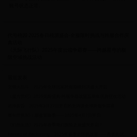
账号状态正常。
代号桃园·2025春日桃源盛会-全服限时挑战与跨服合作庆
典活动
《天际飞行队》2025年度云端争霸赛——跨越星穹的极
限空域挑战活动
最近发表
文明大乱斗：2025年全球玩家跨服巅峰对决盛大开启
《魔力世纪》2025觉醒盛典·跨服争霸战暨五周年庆典狂欢活动
诸神黄昏：2025年3月27日开启的史诗级全球跨服争霸赛
摩卡世界3D：甜蜜冒险季——2025年4月7日开启
《幻想生活》2025年春季奇幻探险之旅盛大开启！
Heroes of Reckoning：2025年春季全球挑战赛——勇者的试炼之路