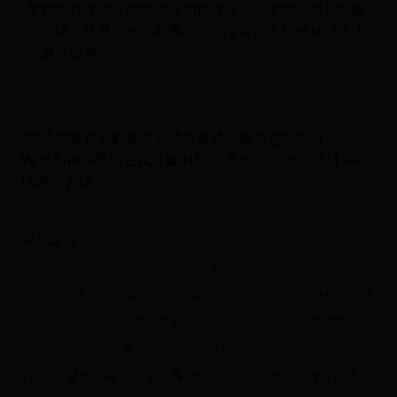
应根据具体情况采取相应的解决方法，如果无法自行解
决，建议联系红米手机客服或找专业的手机维修技术人
员进行检修。
2016年安卓手机盘点：经典款式回顾与选购指南
WPS如何用函数公式计算时间差 WPS用函数公式计算时
间差的方法
最近发表
丹霞镇物语2025年春季探险活动：解锁神秘宝藏与古老传说
小小三国2025年盛夏庆典：跨服争霸赛暨周年庆限时福利大放送
刀剑神域黑衣剑士王牌：艾恩葛朗特巅峰之战——2025跨服百层BOSS讨伐盛典
《上古有灵妖》盛夏狂欢庆典：灵妖觉醒·2025跨服巅峰对决与限定福利盛典
2025年“梦色卡司”全球音乐舞蹈狂欢节——点亮你的舞台梦想！