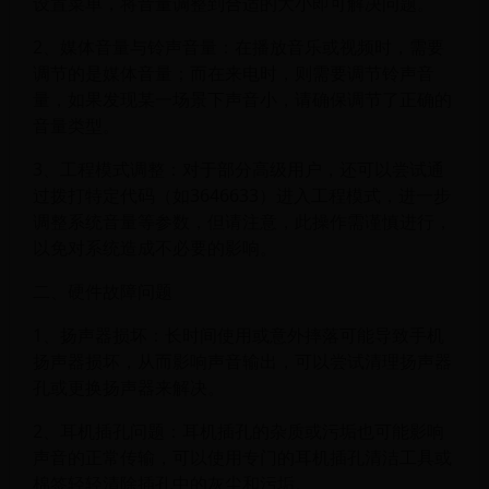
设置菜单，将音量调整到合适的大小即可解决问题。
2、媒体音量与铃声音量：在播放音乐或视频时，需要
调节的是媒体音量；而在来电时，则需要调节铃声音
量，如果发现某一场景下声音小，请确保调节了正确的
音量类型。
3、工程模式调整：对于部分高级用户，还可以尝试通
过拨打特定代码（如3646633）进入工程模式，进一步
调整系统音量等参数，但请注意，此操作需谨慎进行，
以免对系统造成不必要的影响。
二、硬件故障问题
1、扬声器损坏：长时间使用或意外摔落可能导致手机
扬声器损坏，从而影响声音输出，可以尝试清理扬声器
孔或更换扬声器来解决。
2、耳机插孔问题：耳机插孔的杂质或污垢也可能影响
声音的正常传输，可以使用专门的耳机插孔清洁工具或
棉签轻轻清除插孔中的灰尘和污垢。