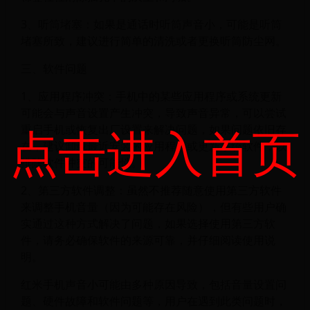
3、听筒堵塞：如果是通话时听筒声音小，可能是听筒
堵塞所致，建议进行简单的清洗或者更换听筒防尘网。
三、软件问题
1、应用程序冲突：手机中的某些应用程序或系统更新
可能会与声音设置产生冲突，导致声音异常，可以尝试
点击进入首页
重启手机或恢复出厂设置来解决问题，如果问题依旧存
在，建议卸载最近安装的应用程序或更新系统软件，以
排除软件冲突的可能性。
2、第三方软件调整：虽然不推荐随意使用第三方软件
来调整手机音量（因为可能存在风险），但有些用户确
实通过这种方式解决了问题，如果选择使用第三方软
件，请务必确保软件的来源可靠，并仔细阅读使用说
明。
红米手机声音小可能由多种原因导致，包括音量设置问
题、硬件故障和软件问题等，用户在遇到此类问题时，