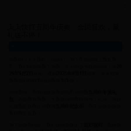
远航游戏活动导航站 - 每日新游推荐与福利
天天快打五周年庆典：全民狂欢，豪
礼送不停！
亲爱的《天天快打》玩家们，为了庆祝游戏上线五周
年，我们特别准备了为期一个月的盛大狂欢活动！从
20
25年5月2日
开始，直到
2025年6月1日
结束，每天都有
惊喜福利和精彩玩法等你来体验！
活动期间，所有玩家登录游戏即可领取
五周年专属礼
包
，内含稀有装备、大量金币和限时称号！此外，每日
完成指定任务还可获得
五周年纪念币
，用于兑换超值道
具和限定皮肤！
为了回馈老玩家，我们还特别推出了
回归福利
，连续登