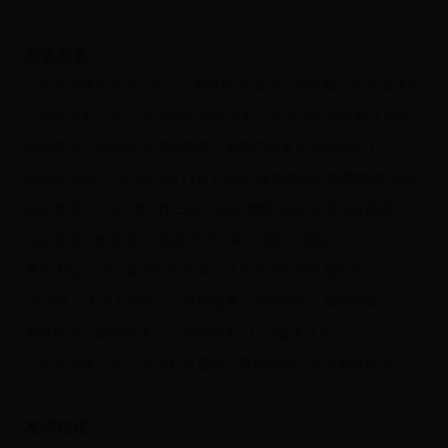
最近发表
艾恩洛亚炼金起源之章：元素觉醒·炼金术士的终极试炼全服庆典
《创世传奇》2025春季限定·跨次元时空盛宴暨全服狂欢庆典活动
风流霸业：2025年春季争霸赛，荣耀与财富的巅峰对决！
SoloKnight：2025年4月12日开启的“孤胆骑士的荣耀挑战”活动
破碎黎明2：2025年4月23日开启的“黎明之战”全球竞技盛典
远征军团上线送满V，激战全球、豪礼相送大冒险
暴雪大乱斗2025春季狂欢庆典：冰雪与火焰的终极对决
2025年《千里走单骑》全球挑战赛：单骑闯关，勇夺荣耀！
剑舞乾坤之巅峰对决——2025年4月12日盛大开启
《乱入英雄》2025春季狂欢盛典：英雄集结，乱入巅峰对决！
友情链接