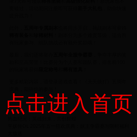
录7天即可领取
稀有坐骑
和
高级强化材料
！新玩家也不
要错过，活动期间注册即可获得
新手大礼包
，助你快速
提升战力！
此外，
五周年专属副本
也将同步开启，挑战副本可获得
稀有装备
和
珍稀材料
！副本分为多个难度等级，适合所
有玩家参与。组队挑战还有额外奖励哦！
最后，我们还将举办
五周年全服争霸赛
，争夺丰厚的奖
励和至高荣誉！比赛分为个人赛和团队赛，排名前100
的玩家将获得
限定称号
和
稀有道具
！
更多精彩内容，请登录游戏查看！《天天快打》五周年
庆典，期待你的参与！
点击进入首页
热血纪元：英雄归来，共创辉煌
平妖传OL 2025年五一狂欢庆典：妖王争霸赛与限时福利
大放送