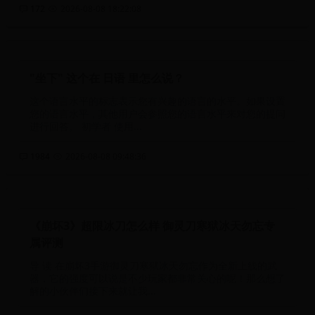
172
2026-08-08 18:22:08
"坐下" 这个在 日语 里怎么说？
这个语言水平的标志表示您有兴趣的语言的水平。如果设置
您的语言水平，其他用户会参照您的语言水平来对您的提问
进行回答。 初学者 使用...
1984
2026-08-08 09:48:36
《崩坏3》超限冰刀怎么样 御灵刀寒狱冰天勿忘专
属评测
导 读 在崩坏3手游御灵刀寒狱冰天勿忘作为全新上线的武
器，它的强度可以说是不少玩家都非常关心的呢！那么想了
解的小伙伴们接下来就让我...