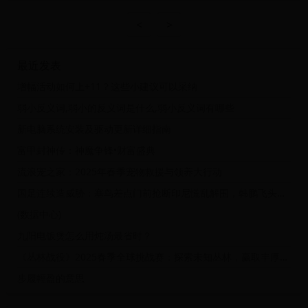
<
>
最近发表
增幅活动如何上+11？这些小建议可以采纳
弱小反义词,弱小的反义词是什么,弱小反义词有哪些
新电脑系统安装及驱动更新详细指南
富甲封神传：神魔争锋•财富盛典
流浪宠之家：2025年春季宠物救援与领养大行动
国足连续造威胁：塞鸟差点门前抢断印尼慌乱解围，韩鹏飞头槌稍稍高出
(数据中心)
九阳电饭煲怎么用炖汤最省时？
《丛林战役》2025春季全球挑战赛：探索未知丛林，赢取丰厚奖励！
步履輕盈的意思