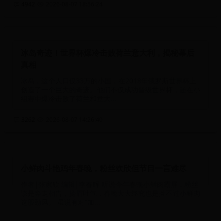
4942
2026-08-07 18:56:24
冰岛奇迹！世界杯爆冷击败荷兰意大利，揭秘幕后
真相
冰岛，这个人口仅33万的小国，在2018年俄罗斯世界杯上
创造了一个巨大的奇迹。他们不仅成功晋级世界杯，还在小
组赛中爆冷击败了荷兰和意大...
3262
2026-08-07 14:26:40
小鲜肉斗艳鸡年春晚，粉丝欢欣但节目一言难尽
作者|张家欣 编辑|李春晖 听说今年春晚小鲜肉霸屏，粉丝
该是奔走相告，扬眉吐气，春晚大大终究也是拗不过小鲜肉
这股劲风。 虽说有对“加...