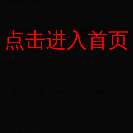
5940
2026-08-07 12:45:32
点击进入首页
手机号实名认证失败怎么办？手机号实名制查询
现在很多平台注册账号后都需要先进行实名认证，实名认证
成功后才能进行下一步。但是我们在进行实名认证时可能会
碰到认证失败的情况，自...
6652
2026-08-07 08:13:08
英语的拼写探险：如何提升拼写能力并避免常见错
误？
学习英语，尤其是拼写，常常让许多非英语国家的学生感到
困惑和沮丧。英语的拼写规则与发音之间的关系并不总是直
观的，很多情况下，单词...