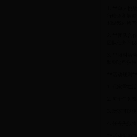
1. **单
行暗杀和解谜
和游戏内稀有
2. **团
团队任务不仅
3. **限
验到这些独特
**活动规则*
1. 玩家需
2. 每个任
3. 玩家可
4. 任务失
**活动奖励*