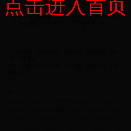
点击进入首页
心等待。
准备好你的忍者装备，迎接这场挑战吧！我们期待在
《忍者必须死3》的世界里，见证你的英勇表现！
《侠客外传》五周年庆典：侠义江湖，豪情再续，邀你
共赴武林盛会！
《剑气除魔》五周年庆典：剑气纵横，除魔卫道，共赴
荣耀之战！
最近发表
星之圣歌：破晓之章·2025群星庆典暨跨服远征限时挑战活动
2025盛典：妖精的尾巴力量觉醒·永恒之焰的试炼与公会争霸特别行动
《武者之道》2025春季武道大会：挑战极限，成就武者传奇！
九梦仙域·幻境寻踪全服庆典——灵宠现世与仙域秘境限时开启活动