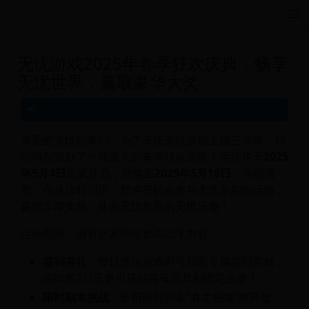
远航游戏活动导航站 - 每日新游推荐与福利
无忧游戏2025年春季狂欢庆典：畅享
无忧世界，赢取豪华大奖
亲爱的无忧玩家们，为了庆祝无忧游戏上线三周年，我
们特别策划了一场盛大的春季狂欢庆典！活动将于
2025
年5月4日
正式开启，持续至
2025年5月18日
，为期两
周。在这段时间里，您将有机会参与丰富多彩的活动，
赢取丰厚奖励，体验无忧世界的无限乐趣！
活动期间，所有玩家均可参与以下内容：
签到有礼
：每日登录游戏即可领取专属签到奖励，
连续签到7天更可获得稀有道具和限定皮肤！
限时副本挑战
：全新限时副本“春之秘境”将开放，