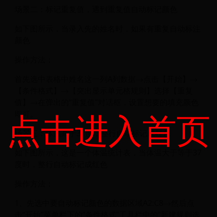
场景二：标记重复值，遇到重复值自动标记颜色
如下图所示，当录入先的姓名时，如果有重复自动标注
颜色
操作方法：
首先选中表格中姓名这一列A列数据→点击【开始】→
【条件格式】→【突出显示单元格规则】选择【重复
值】→在弹出的“重复值”对话框，设置想要的填充颜色
点击进入首页
即可。
场景三：体温高于37度，整行自动标记成红色
如下图所示，这是一个体温统计表，当体温大于等于37
度时，整行自动标记成红色
操作方法：
1、先选中要自动标记颜色的数据区域A2:C8→然后点
击“开始”菜单栏下的“条件格式”工具栏中的“新建规则选