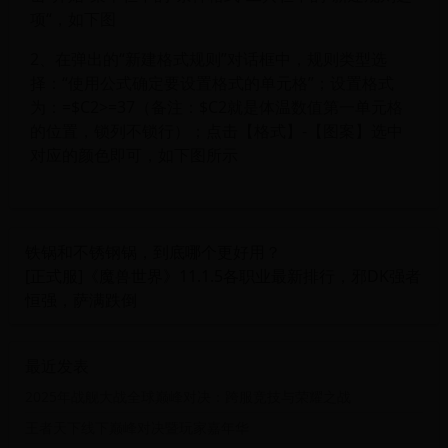
项“，如下图
2、在弹出的“新建格式规则”对话框中，规则类型选
择：“使用公式确定要设置格式的单元格”；设置格式
为：=$C2>=37（备注：$C2就是体温数值第一单元格
的位置，锁列不锁行）；点击【格式】-【图案】选中
对应的颜色即可，如下图所示
铁锅和不锈钢锅，到底哪个更好用？
[正式服]《魔兽世界》11.1.5各职业最新排行，邪DK强者
恒强，萨满跌倒
最近发表
2025年战舰大战全球巅峰对决：跨服竞技与荣耀之战
王者天下线下巅峰对决暨玩家嘉年华