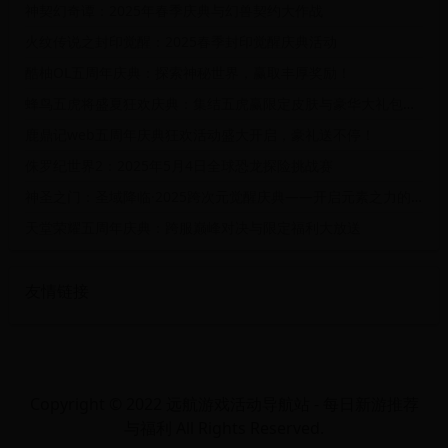
神契幻奇谭：2025年春季庆典与幻兽契约大作战
火纹传说之封印觉醒：2025春季封印觉醒庆典活动
酷柚OL五周年庆典：探索神秘世界，赢取丰厚奖励！
蜂鸟五虎将盛夏狂欢庆典：集结五虎赢限定皮肤与豪华大礼包活动
鹿鼎记web五周年庆典狂欢活动盛大开启，豪礼送不停！
侏罗纪世界2：2025年5月4日全球恐龙探险挑战赛
神圣之门：圣域降临·2025跨次元觉醒庆典——开启元素之力的时空试炼
天堂荣耀五周年庆典：跨服巅峰对决与限定福利大放送
友情链接
Copyright © 2022 远航游戏活动导航站 - 每日新游推荐
与福利 All Rights Reserved.