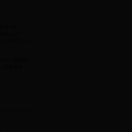
声母+韵
能俩键就够了。
，之前全拼总卡
好玩，还能帮
，查看更多