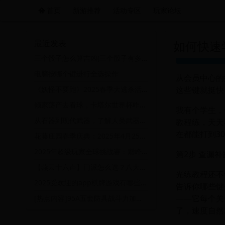
首页
新游推荐
活动专区
玩家论坛
远航游戏活动导航站 - 每日新游推荐与福利
最近发表
如何快速
三个骰子怎么算吉凶(三个骰子有多少种结果)
电脑按哪个键进行全选操作
从会员中心的
这些键就挺快
《妖怪不要跑》2025春季大逃杀活动：挑战极限，赢取稀有奖励！
倾家荡产去看球，卡塔尔世界杯咋这么烧钱
我有个学生，
从石器到现代武器，了解人类武器如何被制作并对世界产生影响
教程练，天天
在都能打到3
花藤庄园春季庆典：2025年4月25日盛大开启，共赴花海盛宴！
2025年超级玩家全球挑战赛：巅峰对决与荣耀之战
第2步 查漏补
【燕云十六声】门派怎么选？八大门派优缺点全扒
光练教程还不
2025受欢迎的app棋牌游戏有哪些 热门棋牌手游盘点
告诉你哪些键
——它每个关
[热点内容]95A五套防具战斗力加成对比，轻甲最差，皮夹才是最强防具
了，速度自然