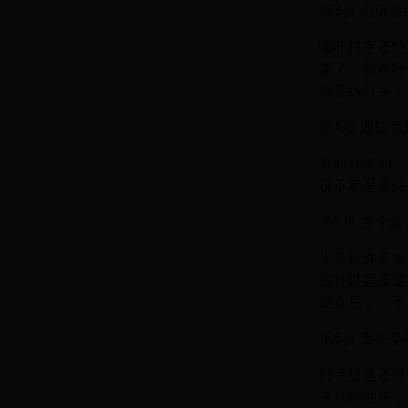
第3步 边玩
哪吒打字还特
赢了，都欢呼
着要练打字，
第4步 遇瓶颈
有时候练到一
说不定是硬件
第5步 换个
光靠软件不够
这种键盘按键
键盘后，一下
第6步 贵在坚
打字提速还得
来我跟他说，