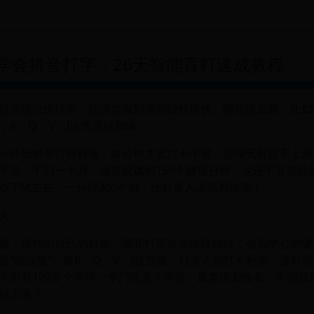
学会拼音打字：26天智能盲打速成教程
拼音键位统计里，能清楚看到哪些键打得快、哪些拖后腿。比如图里
，K、Q、V、J这些就得加练。
一开始拼音打得特慢，每分钟才五六十个键，连聊天都跟不上趟
不落，不到一个月，速度就飙到150个键每分钟。这还不算最快
00CPM左右，一分钟300个键，比好多人说话都快呢！
缺
够，得找出自己的短板。哪吒打字这点做得特好，会员中心的键
是“拖油瓶”。像K、Q、V、J这些键，好多人都打不利索，这时
卡里有100多个单词，专门练某个字母，反复练着练着，手指就
就上去了。