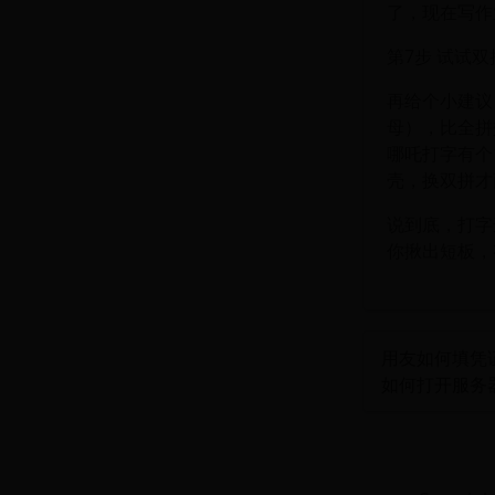
了，现在写作
第7步 试试双
再给个小建议
母），比全拼
哪吒打字有个
壳，换双拼才
说到底，打字
你揪出短板，
用友如何填凭
如何打开服务器