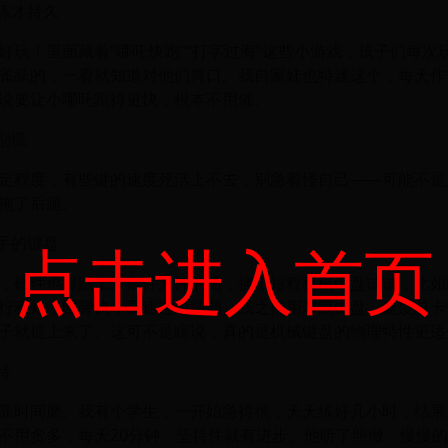
边练才持久
好玩！里面藏着“哪吒快跑”“打字过海”这些小游戏，孩子们每次
雀跃的，一看就知道对他们胃口。我自家娃也特迷这个，每天作
说要让小哪吒跑得更快，根本不用催。
别慌
定程度，有些键的速度死活上不去，别急着怪自己——可能不是
拖了后腿。
点击进入首页
趁手的键盘
，硬件也得跟上。条件允许的话，换个短程机械键盘试试，比如i
行程短，回弹快，高速连击特顺。我之前用薄膜键盘，速度总卡
子就提上来了。这可不是瞎说，真的是机械键盘的物理特性更适
持
靠时间磨。我有个学生，一开始急得很，天天练好几小时，结果
不用贪多，每天20分钟，坚持住就有进步。他听了照做，慢慢