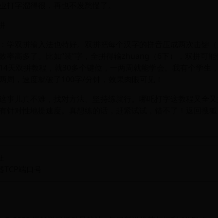
业打字溜得很，再也不发愁慢了。
拼
：学双拼输入法也特好。双拼把每个汉字的拼音压成两次击键（
效率高多了。比如“装”字，全拼得输zhuang（6下），双拼可
14天双拼教程，就30多个键位，一两周就能学会。我有个学生
两周，速度就破了100字/分钟，效果肉眼可见！
这事儿真不难，找对方法、坚持练就行。哪吒打字这教程又全又
有针对性地提速度。真想练的话，赶紧试试，错不了！返回搜狐
证
TCP端口号