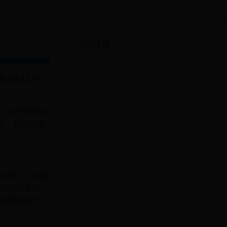
友情链接
EAILRN
。后来跟着这
的，我自己现
位统计，直接
候就针对性练
形成肌肉记忆