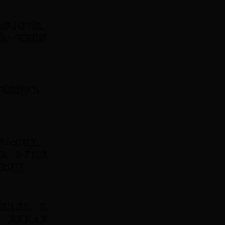
玩得小哪吒跑
业一写完就吵
天赋的事儿，
kbc红轴的。
壳，换了机械
合快打。
越练越乱。后
的，速度就上来