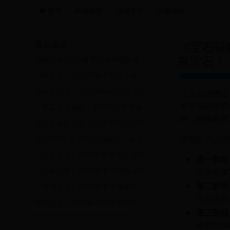
首页
新游推荐
活动专区
玩家论坛
远航游戏活动导航站 - 每日新游推荐与福利
最近发表
《宝石研
有宝石！
锦绣江湖·2025春季武林争霸赛盛大开启，豪礼送不停！
《神之刃》2025年春季狂欢庆典：勇者集结，挑战神之试炼！
烽火十三州：2025年4月5日开启的跨服争霸赛
《宝石研物语
本次活动将持
「梦工场大冒险」五周年庆典暨春季幻想季——跨越时空的创意挑战赛
洞，解锁稀有
侠义英雄折扣版2025春季狂欢庆典，豪礼享不停！
活动分为三个
2025年“堡垒”英雄大挑战——最强防御塔建造大赛
《天天逆战》2025年春季狂欢盛典：热血战场，荣耀归来！
第一阶段
任务收集
《丛林战役》2025春季全球挑战赛：探索未知丛林，赢取丰厚奖励！
第二阶段
《龙猫之战》2025春季全服集结：跨服巅峰联赛暨龙猫王座争夺战
功后将获
萌宠出征：2025春季萌宠大冒险，赢取限定宠物皮肤与稀有道具！
第三阶段
击败Bo