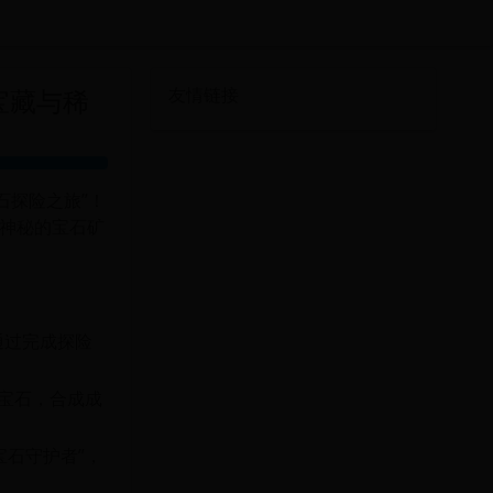
宝藏与稀
友情链接
石探险之旅”！
神秘的宝石矿
通过完成探险
有宝石，合成成
“宝石守护者”，