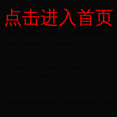
点击进入首页
，每日登录游戏可领取“探险补给包”，内含体力药水和宝石碎片
阶段任务的玩家将获得限定称号“宝石探险大师”和专属头像框。
后，稀有宝石碎片将无法继续获取，请玩家合理安排时间。
石研物语》的春季探险之旅，解锁神秘宝藏，成为宝石世界的传
》2025春季大逃杀活动：挑战极限，赢取稀有奖励！
欲封天——天命之战，谁能问鼎中原
ht © 2022 远航游戏活动导航站 - 每日新游推荐与福利 All Rights R