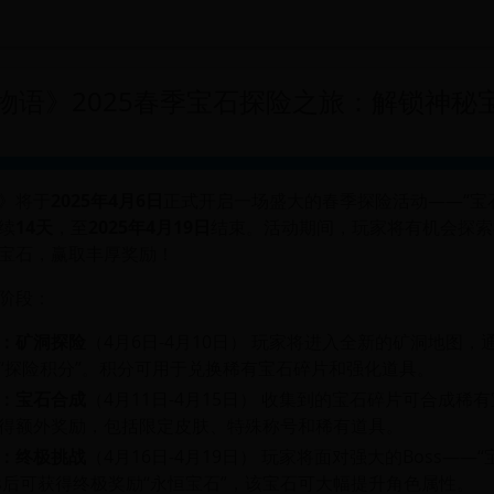
物语》2025春季宝石探险之旅：解锁神秘
》将于
2025年4月6日
正式开启一场盛大的春季探险活动——“宝
续
14天
，至
2025年4月19日
结束。活动期间，玩家将有机会探索
宝石，赢取丰厚奖励！
阶段：
：矿洞探险
（4月6日-4月10日） 玩家将进入全新的矿洞地图，
“探险积分”。积分可用于兑换稀有宝石碎片和强化道具。
：宝石合成
（4月11日-4月15日） 收集到的宝石碎片可合成稀
得额外奖励，包括限定皮肤、特殊称号和稀有道具。
：终极挑战
（4月16日-4月19日） 玩家将面对强大的Boss——
ss后可获得终极奖励“永恒宝石”，该宝石可大幅提升角色属性。