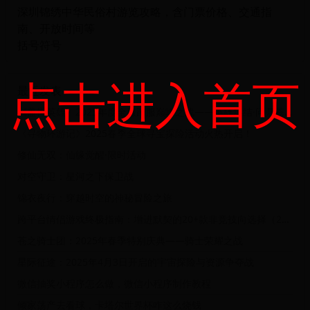
深圳锦绣中华民俗村游览攻略，含门票价格、交通指
南、开放时间等
括号符号
点击进入首页
最近发表
《盖世英雄》2025年度全服跨服巅峰之战——英雄集结·问鼎苍穹全服争霸赛
《寻物环游记》2025春季全球寻宝探险活动火热开启！
修仙无双：仙缘觉醒·限时活动
对空守卫：星河之下保卫战
锦衣夜行：穿越时空的神秘冒险之旅
跨平台情侣游戏终极指南：增进默契的20+款非竞技向选择（2025版）
苍之骑士团：2025年春季特别庆典——骑士荣耀之战
星际征途：2025年4月3日开启的宇宙探险与资源争夺战
微信抽奖小程序怎么做，微信小程序制作教程
倾家荡产去看球，卡塔尔世界杯咋这么烧钱