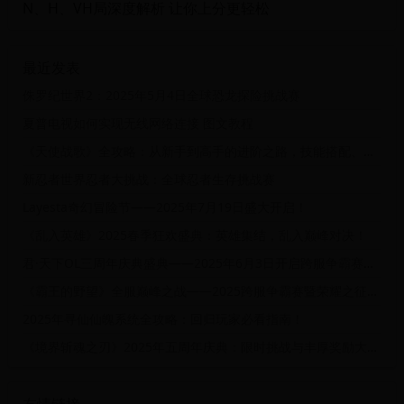
N、H、VH局深度解析 让你上分更轻松
最近发表
侏罗纪世界2：2025年5月4日全球恐龙探险挑战赛
夏普电视如何实现无线网络连接 图文教程
《天使战歌》全攻略：从新手到高手的进阶之路，技能搭配、团队协作、副本挑战，你想知道的都在这里！
新忍者世界忍者大挑战：全球忍者生存挑战赛
Layesta奇幻冒险节——2025年7月19日盛大开启！
《乱入英雄》2025春季狂欢盛典：英雄集结，乱入巅峰对决！
君·天下OL三周年庆典盛典——2025年6月3日开启跨服争霸赛与限定福利狂欢
《霸王的野望》全服巅峰之战——2025跨服争霸赛暨荣耀之征全服庆典活动
2025年寻仙仙魄系统全攻略：回归玩家必看指南！
《境界斩魂之刃》2025年五周年庆典：限时挑战与丰厚奖励大放送！