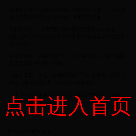
穩重和踏實：牛給人的印象是穩重和踏實的，所以這句
話也可能形容某人性格穩重，做事踏實可靠。
年齡和經驗："老牛"可能暗示著經驗豐富或年長的人，
因此這句話可能指某人因為年齡和經驗而具有的智慧和
領導能力。
負擔和責任：在某些情況下，"腰間的老牛"可能比喻某
人肩負著重大的責任或擔子。
傳統和守舊：牛也代表著傳統和守舊的價值觀，因此這
句話可能形容某人堅持傳統或守舊的觀念。
点击进入首页
如果這句話是來自一個特定的文化或文學作品，那麼它
的含義可能會更加明確。
方舟床冷却时间多久