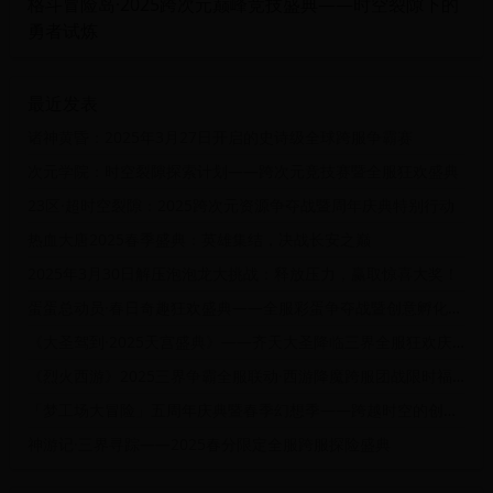
格斗冒险岛·2025跨次元巅峰竞技盛典——时空裂隙下的
勇者试炼
最近发表
诸神黄昏：2025年3月27日开启的史诗级全球跨服争霸赛
次元学院：时空裂隙探索计划——跨次元竞技赛暨全服狂欢盛典
23区·超时空裂隙：2025跨次元资源争夺战暨周年庆典特别行动
热血大唐2025春季盛典：英雄集结，决战长安之巅
2025年3月30日解压泡泡龙大挑战：释放压力，赢取惊喜大奖！
蛋蛋总动员·春日奇趣狂欢盛典——全服彩蛋争夺战暨创意孵化挑战赛
《大圣驾到·2025天宫盛典》——齐天大圣降临三界全服狂欢庆典活动
《烈火西游》2025三界争霸全服联动·西游降魔跨服团战限时福利大放送盛典
「梦工场大冒险」五周年庆典暨春季幻想季——跨越时空的创意挑战赛
神游记·三界寻踪——2025春分限定全服跨服探险盛典