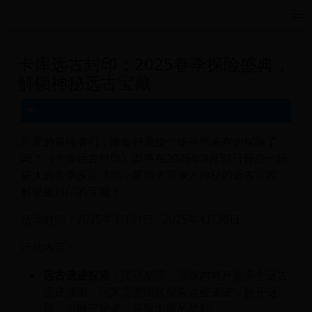
远航游戏活动导航站 - 每日新游推荐与福利
卡库远古封印：2025春季探险盛典，
解锁神秘远古宝藏
亲爱的冒险者们，准备好迎接一场前所未有的探险了
吗？《卡库远古封印》即将在2025年3月31日开启一场
盛大的春季探险活动，带领大家深入神秘的远古世界，
解锁被封印的宝藏！
活动时间：2025年3月31日 - 2025年4月30日
活动内容：
远古遗迹探索
：活动期间，游戏内将开放多个远古
遗迹地图，玩家需要组队探索这些遗迹，解开谜
题，击败守护者，获取丰厚的奖励。