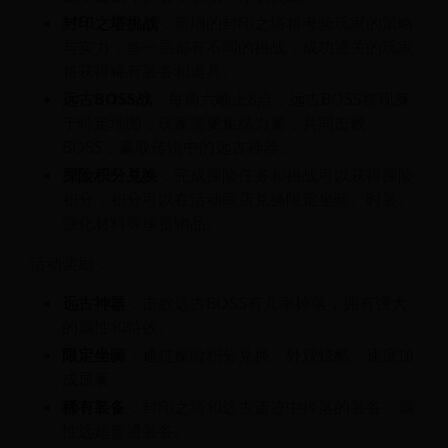
封印之塔挑战
：新增的封印之塔将考验玩家的策略
与实力，每一层都有不同的挑战，成功通关的玩家
将获得稀有装备和道具。
远古BOSS战
：每周六晚上8点，远古BOSS将现身
于特定地图，玩家需要集结力量，共同击败
BOSS，赢取传说中的远古神器。
探险积分兑换
：完成探险任务和挑战可以获得探险
积分，积分可以在活动商店兑换限定坐骑、时装、
强化材料等珍贵物品。
活动奖励：
远古神器
：击败远古BOSS有几率掉落，拥有强大
的属性和特效。
限定坐骑
：通过探险积分兑换，外观炫酷，速度加
成显著。
稀有装备
：封印之塔和远古遗迹中掉落的装备，属
性远超普通装备。