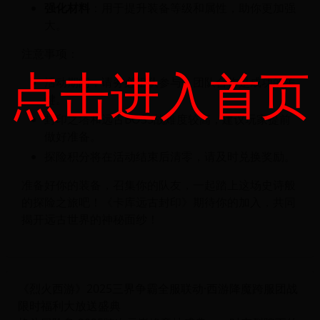
强化材料
：用于提升装备等级和属性，助你更加强
大。
注意事项：
点击进入首页
活动期间，请务必组队参与，团队合作是成功的关
键。
封印之塔和远古BOSS战难度较高，建议玩家提前
做好准备。
探险积分将在活动结束后清零，请及时兑换奖励。
准备好你的装备，召集你的队友，一起踏上这场史诗般
的探险之旅吧！《卡库远古封印》期待你的加入，共同
揭开远古世界的神秘面纱！
《烈火西游》2025三界争霸全服联动·西游降魔跨服团战
限时福利大放送盛典