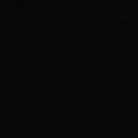
《狂刃》全服首发庆典：上线即送VIP10+神兵狂刃之魂，海量福利震撼开启！
PowerEsim -免费开关电源变压器设计软件和计算/仿真工具
王者修仙：2025年度仙侠盛典，探索无尽仙界，赢取稀有神装！
印度也酸了🍋7年前与乌兹别克排名相近，如今对方打进世界杯
百合花种子长在哪里
异界事务所：时空裂隙·次元远征特别联动庆典——跨越维度的生存之战
友情链接
Copyright © 2022 远航游戏活动导航站 - 每日新游推荐
与福利 All Rights Reserved.