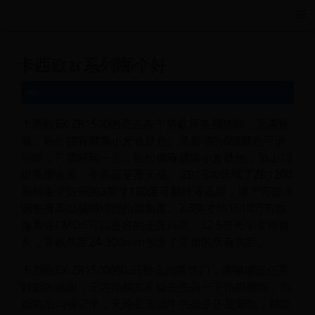
远航游戏活动导航站 - 每日新游推荐与福利
卡西欧zr系列哪个好
卡西欧EX-ZR1500的亮点在于搭载新美颜功能，无需化
妆，轻松拥有健康小麦色肤色。其新增的6级肤色可调
功能，只需轻轻一点，轻松拥有健康小麦肤色，加上12
级美颜效果，令美丽更显天成。 ZR1500延续了ZR1200
系列备受好评的3英寸180度可翻转液晶屏，用户可随意
调整屏幕以获得理想拍摄角度。2.3英寸约1610万有效
像素速CMOS可以更好的还原画质，12.5倍光学变焦镜
头，等效焦距24-300mm包含了常用的所有焦距。
卡西欧EX-ZR1500的0.25秒无间隔快门，能够捕捉任意
时刻的画面，三连拍模式不错失任何一下拍摄瞬间，拍
摄前后均被记录，无论是运动中的孩子还是宠物，都能