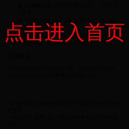
第二名至第五名：
珍稀材料“灵石”若干，可用于强
化装备。
第六名至第十名：
稀有装备“仙器”一件，助你修仙
点击进入首页
路上更进一步。
参与奖：
所有参与活动的玩家均可获得“仙途争
霸”纪念徽章一枚，彰显你的修仙历程。
注意事项：
请玩家在活动期间保持网络畅通，以免影响游戏体验。
活动最终解释权归
天天爱修仙
运营团队所有。
《乱世终结战》全服跨服巅峰对决·天命阵营限时争夺庆
典活动
《诸王黎明》荣耀之战：跨服王权争夺赛暨三周年庆典
盛典