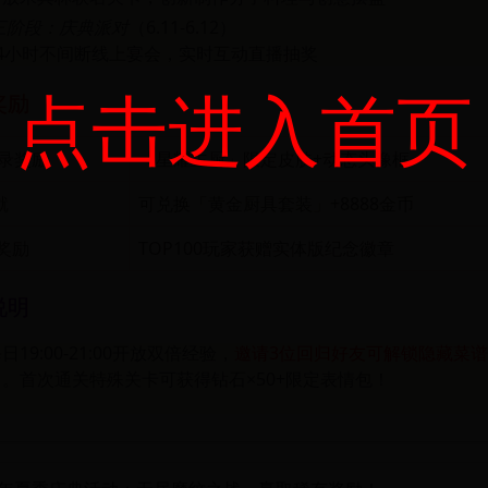
三阶段：庆典派对
（6.11-6.12）
4小时不间断线上宴会，实时互动直播抽奖
点击进入首页
奖励
登录奖励
「星耀主厨」限定皮肤+动态头像框
就
可兑换「黄金厨具套装」+8888金币
奖励
TOP100玩家获赠实体版纪念徽章
说明
19:00-21:00开放双倍经验，
邀请3位回归好友可解锁隐藏菜
」
。首次通关特殊关卡可获得钻石×50+限定表情包！