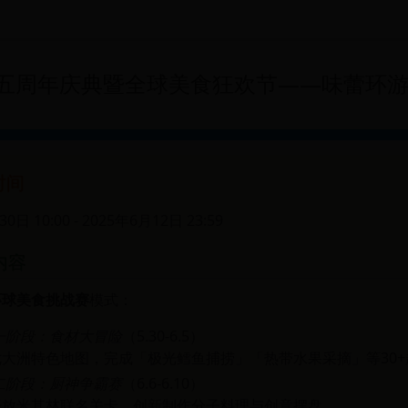
五周年庆典暨全球美食狂欢节——味蕾环
时间
0日 10:00 - 2025年6月12日 23:59
内容
环球美食挑战赛
模式：
一阶段：食材大冒险
（5.30-6.5）
大洲特色地图，完成「极光鳕鱼捕捞」「热带水果采摘」等30+
二阶段：厨神争霸赛
（6.6-6.10）
开放米其林联名关卡，创新制作分子料理与创意摆盘