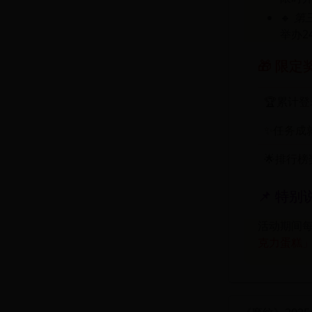
🔸
第
举办2
🎁 限定
🏆累计
✨任务成
🌟排行榜
📌 特别
活动期间每日
克力蛋糕