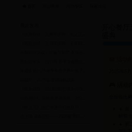
首页
新游推荐
活动专区
玩家论坛
远航游戏活动导航站 - 每日新游推荐与福利
最近发表
开心餐厅
盛典
《侠客外传》五周年庆典：侠义江湖，豪情再续，邀你共赴武林盛会！
《热血沙城》五周年庆典：王者归来，荣耀加冕！
跨服巅峰之战：征服与荣耀·永恒王座争霸赛——2025年度全球战略霸主挑战
📅 活动
最后的木头：2025年春季生存挑战赛——探索与建造的终极对决
家庭农场2025春季丰收庆典与亲子互动体验活动
2025年5月3
嘣战纪：2025星战冒险挑战赛
🎮 活动
《炼金战争》2025跨时空炼金师争霸赛：元素之怒与永恒秘药的终极对决！
全新推出
空岛创世纪·云端筑梦者庆典：2025浮空岛全民建造挑战赛暨五周年限定活动
《神之刃》2025年春季狂欢庆典：勇者集结，挑战神之试炼！
🔸
第
解锁七
琉生传·天命觉醒——2025春季跨服争霸赛暨全服福利庆典活动
🔸
第
限时