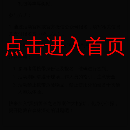
礼包等丰厚奖励。
参与方式：
1. 通过活动官网或官方微信公众号报名，填写相关信息
并支付报名费（68元/人）。
点击进入首页
2. 每个团队限4-6人，名额有限，先到先得。
注意事项：
参与者需携带身份证及报名二维码进行签到。
活动期间请遵守现场工作人员的指引，注意安全。
活动禁止携带危险物品，禁止使用外拍设备干扰他
人游戏体验。
快来加入“黑猫警长之迷踪案件大挑战”，化身小侦探，
揭开隐藏在森林深处的谜题吧！