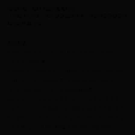
啪啪神魔：魔幻大陆的勇者征途
《英雄大乱斗2》2025夏季巅峰对决：跨服争霸赛暨新英
雄觉醒庆典活动
最近发表
巴清传：巅峰对决——2025年6月16日巴清传线上挑战赛
不朽传奇：英雄归来
星梦学院·2025盛夏幻想季——跨服星空竞技场&限定星轨皮肤解锁盛典
《来自星尘》2025星际探险季：跨越星河的冒险之旅盛大开启！
龙斗士：秘境觉醒——2025年暑期燃情冒险季
魔界军团2025年度全球争霸赛盛大开启，争夺最强军团荣耀！
《战车少女》2025年度巅峰对决：钢铁玫瑰绽放季·全服跨服争霸赛
死亡爱丽丝2025年5月4日盛大开启：奇幻冒险之旅，挑战命运之轮！
《代号:Dragon》五周年庆典暨全球玩家挑战赛盛大开启！