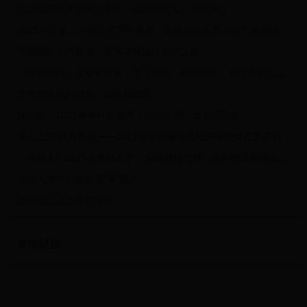
英雄联盟蒙多克制关系表，后期被狗头、维恩吊打！
2025年巨全二人麻将春季争霸赛，邀您挑战智慧与运气的巅峰对决！
安尼姆的无尽旅途：探索与冒险的奇幻之旅
《侠客外传》五周年庆典：侠义江湖，豪情再续，邀你共赴武林盛会！
逆转回合我的回合：策略挑战赛
妖刀斩：2025春季狂欢盛典，妖刀出鞘，斩尽天下敌！
美人三国·群芳争霸——2025春季跨服巅峰对决暨绝版皮肤盛典
《熊猫人》2025春季狂欢节：探索神秘竹林，赢取限量熊猫皮肤！
东北人为什么被全国“黑”呢？
幽暗城武器大师在哪里
友情链接