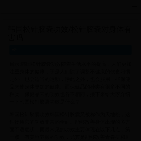
远航游戏活动导航站 - 每日新游推荐与福利
韩国松针胶囊功效/松针胶囊对身体有
害吗
目录:韩国松针胶囊功效随着生活水平的提高，人们更加
注重身体的健康，于是人们除了调整不健康的饮食习惯
之外，也会适当的运动，除此之外，也会服用一些保健
品来使身体更加的健康。而保健品的种类有很多不同的
种类，保健品它的功效也各不相同，接下来给大家介绍
一下韩国松针胶囊功效是什么？
韩国松针胶囊功效韩国松针胶囊又被称作为天地松，这
种物质它的功效非常的全面。能够改善身体出现的多方
面不适症状，而最常见的功效主要体现在以下几点，第
一点，有美容养颜的功效，尤其是能够改善青春痘和斑