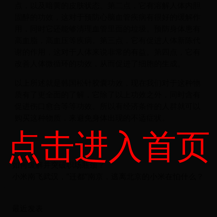
点，以及暗黄的皮肤状态。第二点，它有溶解人体内胆
固醇的功效，这对于预防心脑血管疾病有很好的缓解作
用，同时它还能够清理血管里面的垃圾。预防身体患有
高血脂，高血压等疾病。第三点，它有促进人体新陈代
谢的作用，这对于人体来说非常的有益。第四点，它有
改善人体微循环的功效，从而促进了细胞的生成。
以上所述就是韩国松针胶囊功效，现在我们对于这种物
质有了更全面的了解，它除了以上功效之外，同时含有
促进伤口愈合等等功效。所以有经济条件的人群就可以
购买这种物质，来避免身体出现的不适症状。
点击进入首页
如何缓解并突破职场瓶颈？
小米南飞武汉，“迁都“南京，逃离北京的小米在怕什么？
最近发表