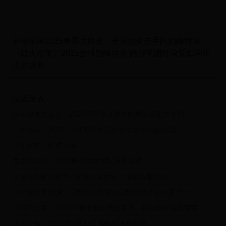
台球帝国2025春季大师赛：全球顶尖选手的巅峰对决
《战火纷争》2025全球巅峰联赛·跨服军团对决暨四周年
庆典盛典
最近发表
异界深渊大灵王：2025年春季深渊探险挑战赛盛大开启！
《斩仙录》2025年3月30日开启的仙侠世界探险活动
三生问道：问道之巅
龙之岛战纪：2025春季巨龙觉醒庆典活动
天道ol新春狂欢节：探索天道世界，领取新春好礼
《菲狐倚天情缘》三周年庆典暨春日限定活动盛大开启！
《我有上将》2025年春季全球竞技盛典，挑战极限赢取荣耀！
大道争锋：2025年3月27日巅峰对决挑战赛