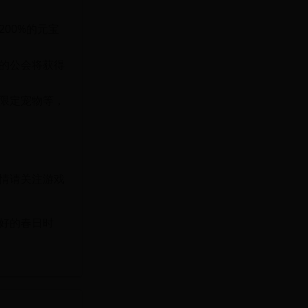
00%的元宝
的公会将获得
限定宠物等，
情请关注游戏
好的春日时