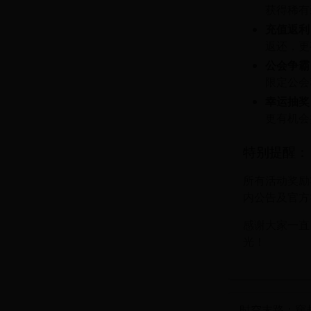
获得稀有
充值返利
返还，更
公会争霸
限定公会
幸运抽奖
更有机会
特别提醒：
所有活动奖励
内公告及官方
感谢大家一直
光！
时空末路：穿越