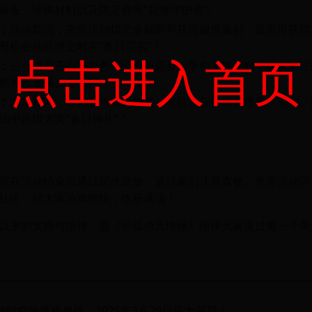
装备、珍稀材料以及限定称号“花海守护者”。
：
活动期间，充值达到指定金额即可获得超值返利，最高可获得2
有机会抽取限定时装“春日霓裳”！
点击进入首页
：
公会成员齐心协力参与公会争霸赛，争夺丰厚奖励，排名前三
称号及专属公会福利！
：
活动期间，每日参与幸运抽奖，有机会获得稀有道具、元宝、
抽中超级大奖“春日神兵”！
将在活动结束后通过邮件发放，请玩家们注意查收。更多活动详
社区，祝大家游戏愉快，收获满满！
以来的支持与陪伴，愿《菲狐倚天情缘》陪伴大家度过每一个美
时空的终极挑战，2025年3月29日盛大开启！