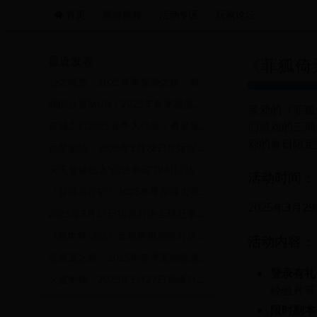
首页
新游推荐
活动专区
玩家论坛
远航游戏活动导航站 - 每日新游推荐与福利
最近发表
《菲狐倚
心之城堡：2025春季探险之旅，解锁神秘宝藏与无限惊喜！
我的放置MUD：2025年春季超值放置狂欢节，挑战极限赢取稀有道具！
亲爱的《菲狐
们游戏的三周
英雄之刃2025春季大作战：勇者集结，挑战无尽之塔！
彩的春日限定
远星集结：2025年3月28日星际探险与联盟争霸盛大开启
天天爱修仙之“仙途争霸”限时活动
活动时间：
《冒险与挖矿》2025春季探险大赛：挖掘宝藏，赢取丰厚奖励！
2025年3月29日
2025年3月27日街霸对决全球冠军争霸赛盛大开启
《乱世终结战》全服跨服巅峰对决·天命阵营限时争夺庆典活动
活动内容：
流浪宠之家：2025年春季宠物救援与领养大行动
登录有礼
大道争锋：2025年3月27日巅峰对决挑战赛
经验丹等
限时副本