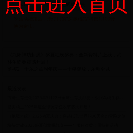
点击进入首页
Lv.15
深海主题舰船涂装
※ 活动结束后，未使用的“深渊结晶”将按1:100转
换为金币。
《九阳神功起源》盛夏狂欢盛典：全新资料片上线，武
林争霸赛震撼开启！
落樱2：千乐之章周年庆——千樱绽放，乐动全城
最近发表
方舟生存进化2025年5月22日全球生存挑战赛：极限岛屿生存与进化
指尖领主2025年度全球玩家狂欢节盛大开启！
《纸境奇缘》2025初夏庆典：穿越纸艺世界的30天奇幻冒险之旅
块块对战·2025盛夏创意挑战赛——全服狂欢黄金周特别活动