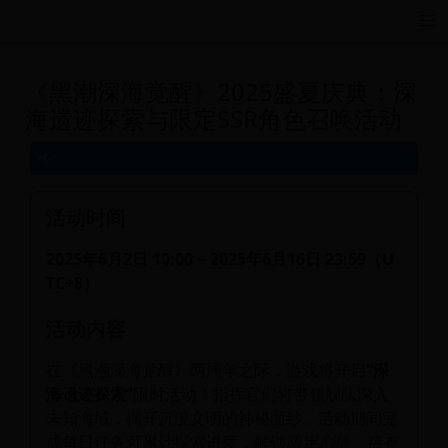
远航游戏活动导航站 - 每日新游推荐与福利
《黑潮深海觉醒》2025盛夏庆典：深
海遗迹探索与限定SSR角色召唤活动
活动时间
2025年6月2日 10:00 ~ 2025年6月16日 23:59（U
TC+8）
活动内容
在《黑潮深海觉醒》两周年之际，游戏将开启
“深
海遗迹探索”
限时活动！指挥官们将带领舰队深入
未知海域，揭开沉没文明的神秘面纱。活动期间完
成每日任务可累计探索进度，解锁
限定剧情、稀有