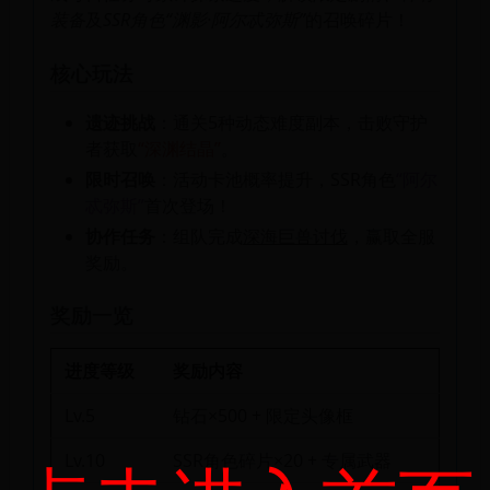
装备
及
SSR角色“渊影·阿尔忒弥斯”
的召唤碎片！
核心玩法
遗迹挑战
：通关5种动态难度副本，击败守护
者获取
“深渊结晶”
。
限时召唤
：活动卡池概率提升，SSR角色
“阿尔
忒弥斯”
首次登场！
协作任务
：组队完成
深海巨兽讨伐
，赢取全服
奖励。
奖励一览
进度等级
奖励内容
Lv.5
钻石×500 + 限定头像框
Lv.10
SSR角色碎片×20 + 专属武器