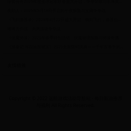
绿茵传奇2025年度全球冠军联赛盛大开启，争夺荣耀与丰厚奖励！
夜勤人：2025年5月18日开启的午夜探险与宝藏争夺战
《飞剑逍遥录》2025年4月22日盛大开启：御剑飞行，逍遥仙界大冒险！
锵锵大作战：未来战场争夺战
《伏魔情缘》2025年春季特别活动：伏魔秘境探险与情缘奇遇
《巡秦记·寻踪始皇秘宝》2025全服限时庆典——千年古卷中的时空对决
友情链接
Copyright © 2022 远航游戏活动导航站 - 每日新游推荐
与福利 All Rights Reserved.