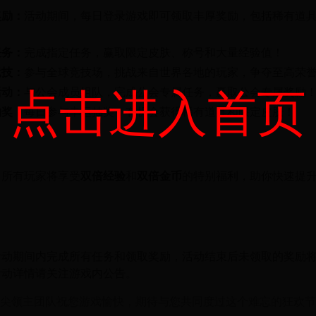
奖励：
活动期间，每日登录游戏即可领取丰厚奖励，包括稀有道
！
任务：
完成指定任务，赢取限定皮肤、称号和大量经验值！
竞技：
参与全球竞技场，挑战来自世界各地的玩家，争夺至高荣
点击进入首页
活动：
与公会成员组队，完成公会专属任务，赢取公会专属奖励
抽奖：
每日参与幸运抽奖，有机会获得稀有道具和限定皮肤！
，所有玩家将享受
双倍经验
和
双倍金币
的特别福利，助你快速提
活动期间内完成所有任务和领取奖励，活动结束后未领取的奖励
活动详情请关注游戏内公告。
尖领主团队祝您游戏愉快，期待与您共同度过这个难忘的狂欢节