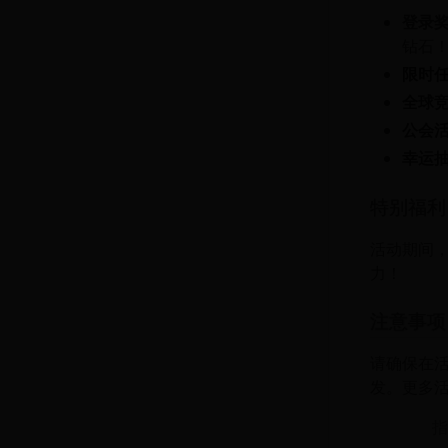
登录
钻石
限时
全球
公会
幸运
特别福利
活动期间
力！
注意事项
请确保在
发。更多
指