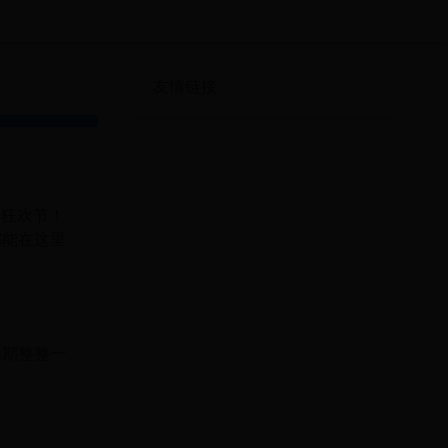
友情链接
家狂欢节！
都能在这里
为期整整一