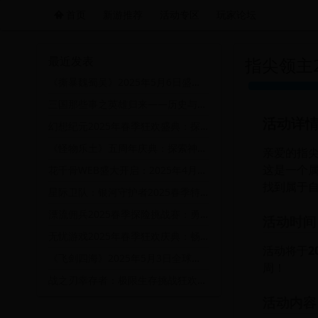
首页
新游推荐
活动专区
玩家论坛
远航游戏活动导航站 - 每日新游推荐与福利
最近发表
指尖领主
《撕暴魏蜀吴》2025年5月6日盛大开启，三国争霸战火重燃！
三国那些事之英雄归来——历史与策略的巅峰对决
活动详
幻想纪元2025年春季狂欢盛典：探索未知大陆，赢取稀有宝藏！
《怪物乐土》五周年庆典：探索神秘乐土，赢取稀有怪物伙伴！
亲爱的指尖
这是一个
花千骨WEB盛大开启：2025年4月29日仙界探险与丰厚奖励等你来挑战！
找到属于
星际卫队：银河守护者2025春季特别行动挑战赛
漂流佣兵2025春季探险挑战赛：勇闯未知海域，赢取丰厚奖励
活动时间
无忧游戏2025年春季狂欢庆典：畅享无忧世界，赢取豪华大奖
活动将于
2
《飞剑四海》2025年5月3日全球修仙争霸赛盛大开启
周！
战之刃幸存者：极限生存挑战狂欢盛典
活动内容