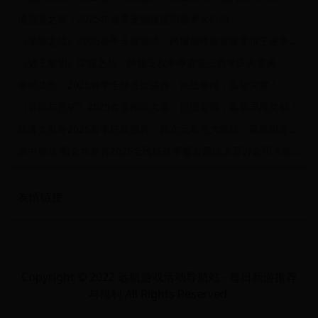
流浪宠之家：2025年春季宠物救援与领养大行动
《龙猫之战》2025春季全服集结：跨服巅峰联赛暨龙猫王座争夺战
《诸王黎明》荣耀之战：跨服王权争夺赛暨三周年庆典盛典
泰坦战歌：2025春季全球竞技盛典，挑战极限，赢取荣耀！
《冒险与挖矿》2025春季探险大赛：挖掘宝藏，赢取丰厚奖励！
萌漫大乱斗2025春季狂欢盛典：跨次元角色大集结，赢取限定奖励！
浙中游戏-新金华麻将2025全民狂欢季暨首届线上百万金币大奖赛
友情链接
Copyright © 2022 远航游戏活动导航站 - 每日新游推荐
与福利 All Rights Reserved.