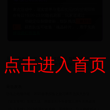
本次活动中，
现实世界与鬼面次元的时空裂隙
将
在每日19:00-23:00随机刷新，玩家需通过
AR实
景扫描
功能定位裂隙坐标，组队挑战
「魑魅领
主」
。获胜队伍可收集「魂晶碎片」，用于兑换
传说级幻形面具
点击进入首页
天道ol新春狂欢节：探索天道世界，领取新春好礼
枪之轨迹：2025春季枪战狂欢节 - 探索未知战场，赢取
终极荣耀！
最近发表
冠名之地物语银：2025春季探险之旅与稀有道具大放送
《诸王黎明》荣耀之战：跨服王权争夺赛暨三周年庆典盛典
《乱入英雄》2025春季狂欢盛典：英雄集结，乱入巅峰对决！