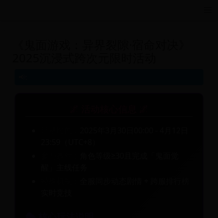
远航游戏活动导航站 - 每日新游推荐与福利
《鬼面游戏：异界裂隙·宿命对决》
2025沉浸式跨次元限时活动
🌌 活动核心信息 🌌
活动时间：
2025年3月30日00:00 - 4月12日
23:59（UTC+8）
参与条件：
角色等级≥30且完成「鬼面觉
醒」主线任务
特殊机制：
全服同步动态剧情 + 跨服排行榜
实时竞技
🎭 核心玩法说明