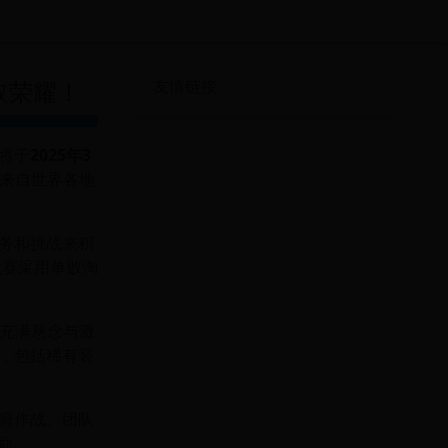
取荣耀！
友情链接
将于
2025年3
来自世界各地
务和挑战来积
汰赛采用单败淘
充满悬念与激
，包括稀有装
肩作战。团队
励。