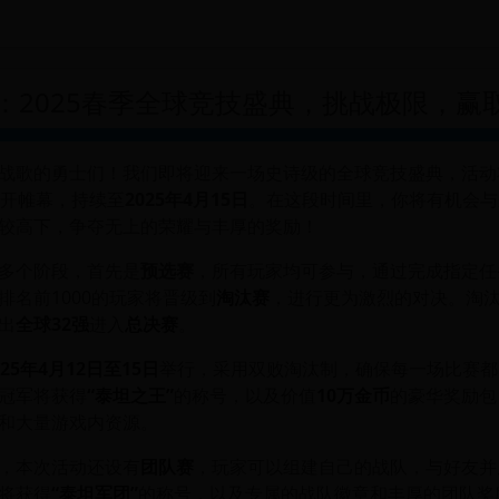
：2025春季全球竞技盛典，挑战极限，赢
战歌的勇士们！我们即将迎来一场史诗级的全球竞技盛典，活动
开帷幕，持续至
2025年4月15日
。在这段时间里，你将有机会与
较高下，争夺无上的荣耀与丰厚的奖励！
多个阶段，首先是
预选赛
，所有玩家均可参与，通过完成指定任
排名前1000的玩家将晋级到
淘汰赛
，进行更为激烈的对决。淘
出
全球32强
进入
总决赛
。
025年4月12日至15日
举行，采用双败淘汰制，确保每一场比赛都
冠军将获得
“泰坦之王”
的称号，以及价值
10万金币
的豪华奖励包
和大量游戏内资源。
，本次活动还设有
团队赛
，玩家可以组建自己的战队，与好友并
将获得
“泰坦军团”
的称号，以及专属的战队徽章和丰厚的团队奖