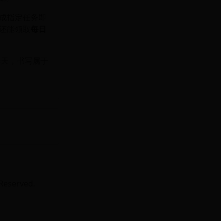
成指定任务即
还能领取
每日
春天，书写属于
eserved.