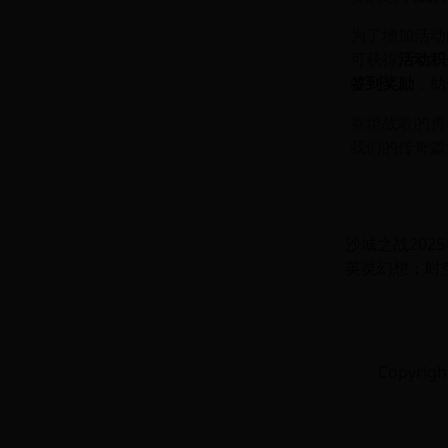
为了增加活动
可获得
活动积
签到奖励
，助
泰坦战歌的勇
我们的传奇篇
沙城之战20
英灵幻想：时
Copyrig