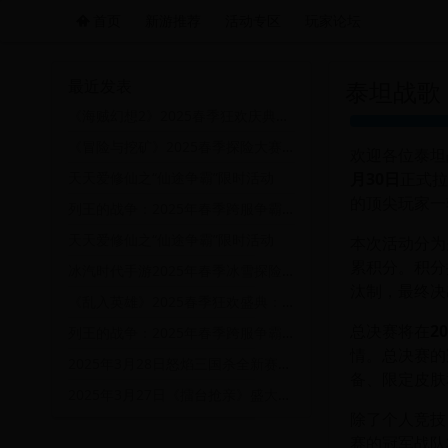
首页
新游推荐
活动专区
玩家论坛
远航游戏活动导航站 - 每日新游推荐与福利
最近发表
泰坦战歌
《海贼幻想2》2025春季狂欢庆典：航海冒险与宝藏争夺的终极对决
《冒险与挖矿》2025春季探险大赛：挖掘宝藏，赢取丰厚奖励！
欢迎各位泰坦
月30日
正式拉
天天爱修仙之“仙途争霸”限时活动
的顶尖玩家一
列王的战争：2025年春季跨服争霸赛盛大开启，王者荣耀等你来战！
天天爱修仙之“仙途争霸”限时活动
本次活动分为
累积分。积分
冰汽时代手游2025年春季冰雪探险活动盛大开启
汰制，最终决
《乱入英雄》2025春季狂欢盛典：英雄集结，乱入巅峰对决！
总决赛将在
2
列王的战争：2025年春季跨服争霸赛盛大开启，王者荣耀等你来战！
情。总决赛的
2025年3月28日怒焰三国杀全新赛季开启：烽火连天，英雄再临！
备、限定皮肤
2025年3月27日《擂台抢亲》盛大开启：勇者争霸，真爱无双！
除了个人竞技
赛的冠军战队