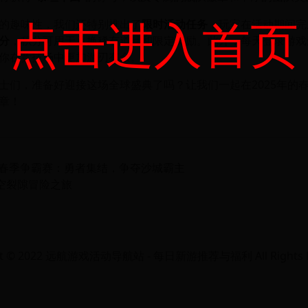
点击进入首页
的趣味性，我们还特别推出了
限时活动任务
，玩家在活动期间完
分
，积分可用于兑换稀有道具和限定奖励。此外，每天登录游戏
你在竞技场中更加游刃有余。
士们，准备好迎接这场全球盛典了吗？让我们一起在2025年的
章！
25春季争霸赛：勇者集结，争夺沙城霸主
空裂隙冒险之旅
ht © 2022 远航游戏活动导航站 - 每日新游推荐与福利 All Rights R