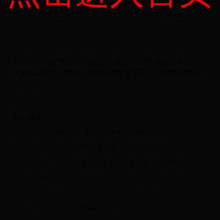
更多详细信息和活动规则，请访问我们的官方网站或关
注我们的社交媒体平台。祝大家游戏愉快，好运连连！
2025年“堡垒”英雄大挑战——最强防御塔建造大赛
《我有上将》2025年春季全球竞技盛典，挑战极限赢取
荣耀！
最近发表
沙城之战2025春季争霸赛：勇者集结，争夺沙城霸主
侠义英雄折扣版2025春季狂欢庆典，豪礼享不停！
《海贼幻想2》2025春季狂欢庆典：航海冒险与宝藏争夺的终极对决
《乱入英雄》2025春季狂欢盛典：英雄集结，乱入巅峰对决！
《斩仙录》2025年3月30日开启的仙侠世界探险活动
卡库远古封印：2025春季探险盛典，解锁神秘远古宝藏