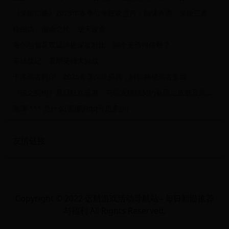
《笑傲仙途》2025年春季仙侠狂欢盛典：仙缘奇遇，笑傲三界
轮回诀：宿命之轮，逆天改命
海尔与雪花双温冰柜深度对比：哪个更值得信赖？
英雄战记：暑期英雄大挑战
卡库远古封印：2025春季探险盛典，解锁神秘远古宝藏
《萌之契约》夏日狂欢盛典：与萌宠缔结契约赢限定皮肤及豪华大礼包
谢娜 *** 是什么(谢娜的qq号是多少)
友情链接
Copyright © 2022 远航游戏活动导航站 - 每日新游推荐
与福利 All Rights Reserved.