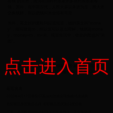
有钱”的意思，因为在旧时代谁家米多就代表谁家有
钱，另外，在中国古代，人民大多以务农为生，用大米
交换钱财，所以把钱叫米业情有可原
另外，英文好的童鞋吗应该知道，钱的英文叫“mone
y”，缩写就是m，所以也可以这么理解，钱就是mone
y，money=m，m=米。现实生活中，收款的图也叫“米
图”。
点击进入首页
【攻略】【答題活動】 解答 @花千骨 網頁版 哈啦板
英雄联盟蒙多克制关系表，后期被狗头、维恩吊打！
最近发表
2025年4月17日拳皇97高清对战版全球巅峰对决盛典
老窖藏品喜庆装怎么样 老窖藏品喜庆装52度价格
三国：冰河时代——冰封战场的终极挑战与荣耀争夺战