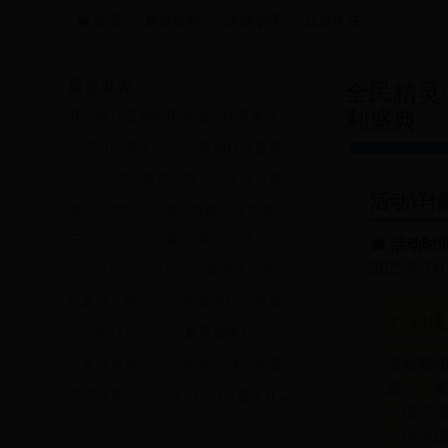
首页
新游推荐
活动专区
玩家论坛
远航游戏活动导航站 - 每日新游推荐与福利
最近发表
全民精灵
利盛典
开心餐厅五周年庆典暨全球美食狂欢节——味蕾环游之旅启动盛典
《进击的魔王》2025暑期狂欢盛典：魔王觉醒·全服争霸赛震撼开启！
2025年炸鸡派对狂欢节：全球玩家齐聚，共享炸鸡盛宴
活动详
龙印ol周年庆：龙之觉醒，全新冒险启航
王朝霸业：帝国崛起·周年庆典
📅 活动时
2025年7月
《卧龙吟2》2025年度春季大型跨服争霸赛火热开启
巴风特之怒：2025年春季狂欢盛典，挑战极限赢取稀有装备！
🌌 幻
《雷鸣行动》2025夏季巅峰对决：全球玩家集结赛暨限定皮肤狂欢盛典
活动期间
《龙珠传奇》2025年度全球狂欢盛典：神龙召唤·跨服争霸赛暨五周年庆典
晶」
，
蛮荒搜神记2025年5月23日盛大开启：远古神兽觉醒，探险者集结！
✨
限定·
✨
传说