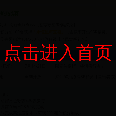
醒者挑战赛
8小时刷新全服Boss【苍穹守望者·奥罗拉】
积分前100名获得
「永恒星辉宝箱」
（含概率开出SSR精灵）
伤害累积达10亿/30亿档位解锁【全民觉醒礼包】
点击进入首页
时间节点
核心奖励
（PVP）
7月14-21日
限定头像框「银河疾行者」
池
全期开放
累计60抽必得SP精灵【星语者·
事项：
有活动需角色等级≥20级参与
任务需在当日23:59前完成
议组队完成高难度副本（可获20%额外积分加成）