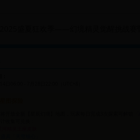
·2025盛夏狂欢季——幻境精灵觉醒挑战赛
情
间：
14日06:00 - 7月28日22:00（UTC+8）
境星图探险
将开放全新【星辰幻境】地图，玩家每日完成3次探索可解锁
「
累计收集可兑换：
星河精灵王座皮肤
级道具「天穹核心」